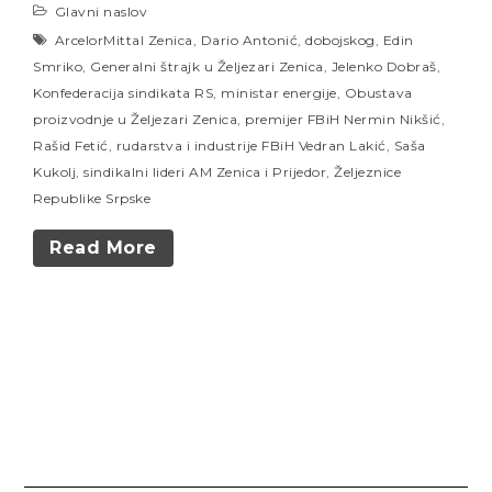
Glavni naslov
ArcelorMittal Zenica
,
Dario Antonić
,
dobojskog
,
Edin
Smriko
,
Generalni štrajk u Željezari Zenica
,
Jelenko Dobraš
,
Konfederacija sindikata RS
,
ministar energije
,
Obustava
proizvodnje u Željezari Zenica
,
premijer FBiH Nermin Nikšić
,
Rašid Fetić
,
rudarstva i industrije FBiH Vedran Lakić
,
Saša
Kukolj
,
sindikalni lideri AM Zenica i Prijedor
,
Željeznice
Republike Srpske
Read More