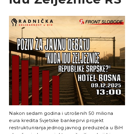
Aleksa Milojević
Radnici Nove željezare
Zenica najavljuju štrajk:
„Sve ili ništa“
Uspon revizionizma i novi
talas ekstremne desnice
na Balkanu
Industrijski slom kao
sistemska kriza: Nova
Ljubija, Željezara Zenica i
granice održivosti bh.
ekonomije
Nakon sedam godina i utrošenih 50 miliona
eura kredita Svjetske bankeprvi projekt
restrukturiranja jednog javnog preduzeća u BiH