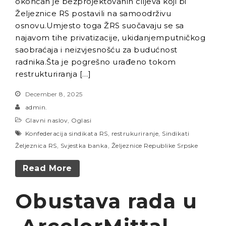
okončan je bezprojektovanih ciljeva koji bi
Željeznice RS postavili na samoodrživu
osnovu.Umjesto toga ŽRS suočavaju se sa
najavom tihe privatizacije, ukidanjemputničkog
saobraćaja i neizvjesnošću za budućnost
radnika.Šta je pogrešno urađeno tokom
restrukturiranja […]
December 8, 2025
admin.
Glavni naslov
,
Oglasi
Konfederacija sindikata RS
,
restrukuriranje
,
Sindikati
Željeznica RS
,
Svjestka banka
,
Željeznice Republike Srpske
Read More
Obustava rada u