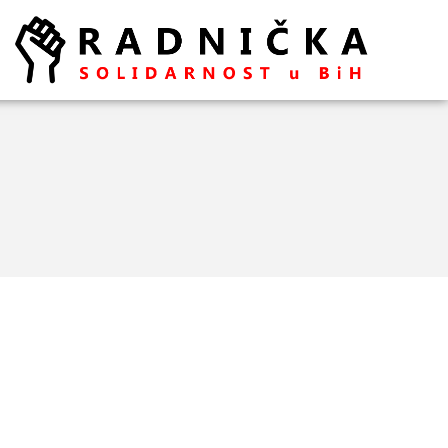
Politika ispred zdravlja:
Doktori odlaze, vlast odbija
pregovore
Ako se ugasi željezara u
Zenici ugasiće se
kompletna industrija u BiH
– mišljenja je ekonomista
Aleksa Milojević