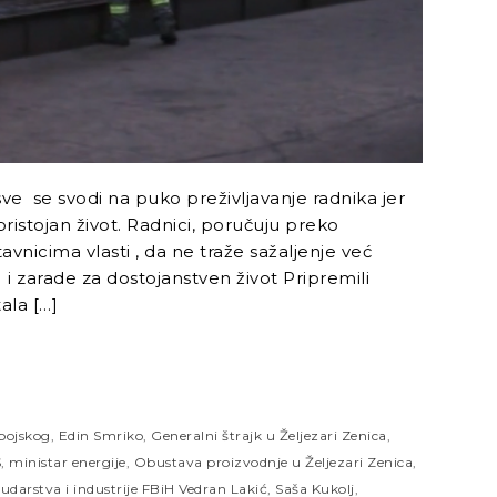
ve se svodi na puko preživljavanje radnika jer
istojan život. Radnici, poručuju preko
avnicima vlasti , da ne traže sažaljenje već
i zarade za dostojanstven život Pripremili
ala […]
bojskog
,
Edin Smriko
,
Generalni štrajk u Željezari Zenica
,
S
,
ministar energije
,
Obustava proizvodnje u Željezari Zenica
,
rudarstva i industrije FBiH Vedran Lakić
,
Saša Kukolj
,