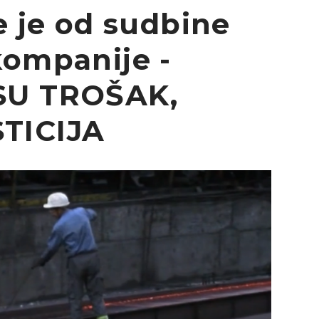
e je od sudbine
kompanije -
SU TROŠAK,
TICIJA