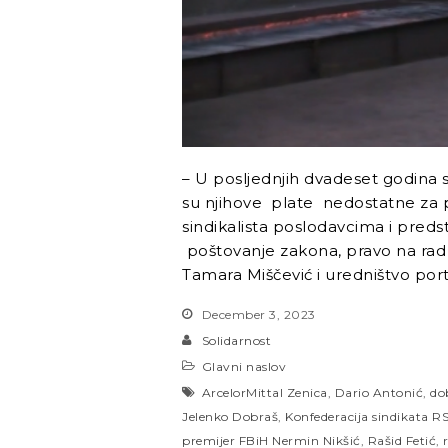
– U posljednjih dvadeset godina s
su njihove plate nedostatne za pr
sindikalista poslodavcima i predst
poštovanje zakona, pravo na rad 
Tamara Miščević i uredništvo port
December 3, 2023
Solidarnost
Glavni naslov
ArcelorMittal Zenica
,
Dario Antonić
,
do
Jelenko Dobraš
,
Konfederacija sindikata R
premijer FBiH Nermin Nikšić
,
Rašid Fetić
,