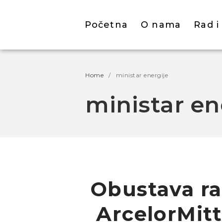
Početna
O nama
Rad i
Home
/
ministar energije
ministar en
Obustava ra
ArcelorMitt