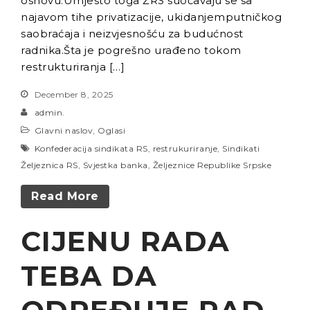
osnovu.Umjesto toga ŽRS suočavaju se sa
najavom tihe privatizacije, ukidanjemputničkog
saobraćaja i neizvjesnošću za budućnost
radnika.Šta je pogrešno urađeno tokom
restrukturiranja […]
December 8, 2025
admin.
Glavni naslov
,
Oglasi
Konfederacija sindikata RS
,
restrukuriranje
,
Sindikati
Željeznica RS
,
Svjestka banka
,
Željeznice Republike Srpske
Read More
CIJENU RADA
TEBA DA