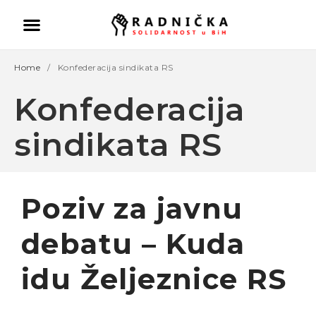
Home
/
Konfederacija sindikata RS
Konfederacija
sindikata RS
Poziv za javnu
Politika ispred zdravlja:
debatu – Kuda
Doktori odlaze, vlast odbija
pregovore
idu Željeznice RS
Ako se ugasi željezara u
Zenici ugasiće se
kompletna industrija u BiH