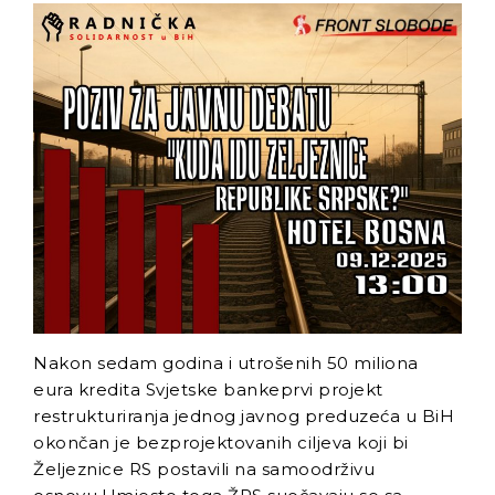
– mišljenja je ekonomista
Aleksa Milojević
Radnici Nove željezare
Zenica najavljuju štrajk:
„Sve ili ništa“
Uspon revizionizma i novi
talas ekstremne desnice
na Balkanu
Industrijski slom kao
sistemska kriza: Nova
Ljubija, Željezara Zenica i
granice održivosti bh.
ekonomije
Nakon sedam godina i utrošenih 50 miliona
eura kredita Svjetske bankeprvi projekt
restrukturiranja jednog javnog preduzeća u BiH
okončan je bezprojektovanih ciljeva koji bi
Željeznice RS postavili na samoodrživu