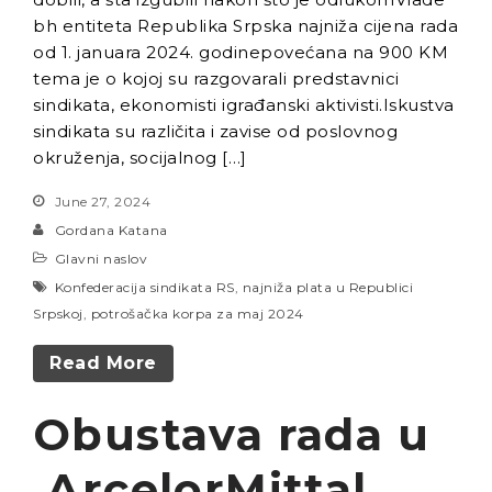
bh entiteta Republika Srpska najniža cijena rada
od 1. januara 2024. godinepovećana na 900 KM
tema je o kojoj su razgovarali predstavnici
sindikata, ekonomisti igrađanski aktivisti.Iskustva
sindikata su različita i zavise od poslovnog
okruženja, socijalnog […]
June 27, 2024
Gordana Katana
Glavni naslov
Konfederacija sindikata RS
,
najniža plata u Republici
Srpskoj
,
potrošačka korpa za maj 2024
Read More
Obustava rada u
ArcelorMittal