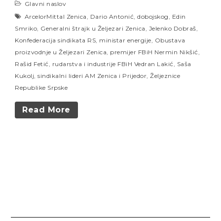
Glavni naslov
ArcelorMittal Zenica
,
Dario Antonić
,
dobojskog
,
Edin
Smriko
,
Generalni štrajk u Željezari Zenica
,
Jelenko Dobraš
,
Konfederacija sindikata RS
,
ministar energije
,
Obustava
proizvodnje u Željezari Zenica
,
premijer FBiH Nermin Nikšić
,
Rašid Fetić
,
rudarstva i industrije FBiH Vedran Lakić
,
Saša
Kukolj
,
sindikalni lideri AM Zenica i Prijedor
,
Željeznice
Republike Srpske
Read More