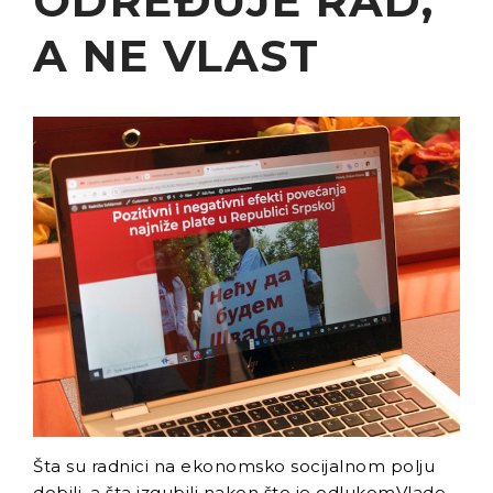
ODREĐUJE RAD,
A NE VLAST
Šta su radnici na ekonomsko socijalnom polju
dobili, a šta izgubili nakon što je odlukomVlade