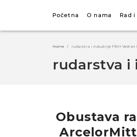
Početna
O nama
Rad i
Home
/
rudarstva i industrije FBiH Vedran
rudarstva i
Obustava ra
ArcelorMitt