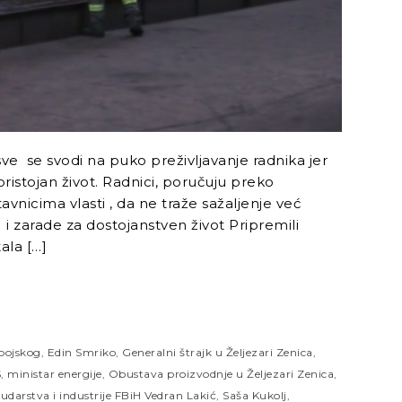
ve se svodi na puko preživljavanje radnika jer
istojan život. Radnici, poručuju preko
avnicima vlasti , da ne traže sažaljenje već
i zarade za dostojanstven život Pripremili
ala […]
bojskog
,
Edin Smriko
,
Generalni štrajk u Željezari Zenica
,
S
,
ministar energije
,
Obustava proizvodnje u Željezari Zenica
,
rudarstva i industrije FBiH Vedran Lakić
,
Saša Kukolj
,