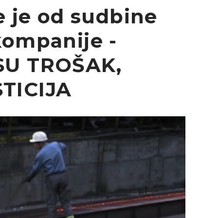
e je od sudbine
kompanije -
SU TROŠAK,
TICIJA