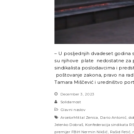
– U posljednjih dvadeset godina s
su njihove plate nedostatne za pr
sindikalista poslodavcima i predst
poštovanje zakona, pravo na rad 
Tamara Miščević i uredništvo port
December 3, 2023
Solidarnost
Glavni naslov
ArcelorMittal Zenica
,
Dario Antonić
,
do
Jelenko Dobraš
,
Konfederacija sindikata R
premijer FBiH Nermin Nikšić
,
Rašid Fetić
,