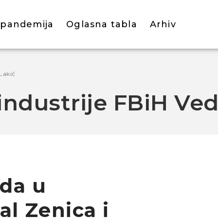
 pandemija
Oglasna tabla
Arhiv
 Lakić
 industrije FBiH Ve
da u
al Zenica i