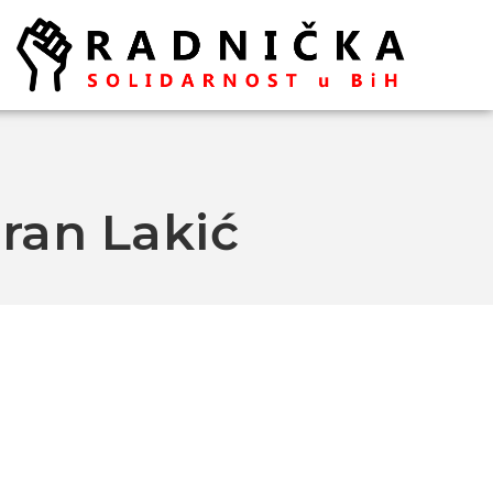
dran Lakić
Politika ispred zdravlja:
Doktori odlaze, vlast odbija
pregovore
Ako se ugasi željezara u
Zenici ugasiće se
kompletna industrija u BiH
– mišljenja je ekonomista
Aleksa Milojević