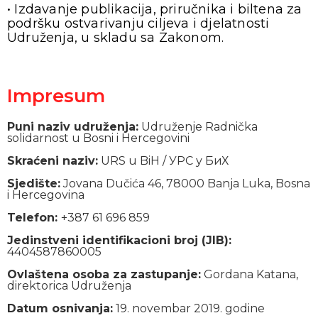
• Izdavanje publikacija, priručnika i biltena za
podršku ostvarivanju ciljeva i djelatnosti
Udruženja, u skladu sa Zakonom.
Impresum
Puni naziv udruženja:
Udruženje Radnička
solidarnost u Bosni i Hercegovini
Skraćeni naziv:
URS u BiH / УРС у БиХ
Sjedište:
Jovana Dučića 46, 78000 Banja Luka, Bosna
i Hercegovina
Telefon:
+387 61 696 859
Jedinstveni identifikacioni broj (JIB):
4404587860005
Ovlaštena osoba za zastupanje:
Gordana Katana,
direktorica Udruženja
Datum osnivanja:
19. novembar 2019. godine