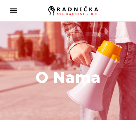
O Nama
Politika ispred zdravlja:
Doktori odlaze, vlast odbija
pregovore
Ako se ugasi željezara u
Zenici ugasiće se
kompletna industrija u BiH