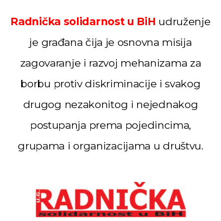
– mišljenja je ekonomista
Aleksa Milojević
Radnička solidarnost u BiH
udruženje
Radnici Nove željezare
je građana čija je osnovna misija
Zenica najavljuju štrajk:
„Sve ili ništa“
zagovaranje i razvoj mehanizama za
Uspon revizionizma i novi
borbu protiv diskriminacije i svakog
talas ekstremne desnice
na Balkanu
drugog nezakonitog i nejednakog
Industrijski slom kao
sistemska kriza: Nova
postupanja prema pojedincima,
Ljubija, Željezara Zenica i
granice održivosti bh.
grupama i organizacijama u društvu.
ekonomije