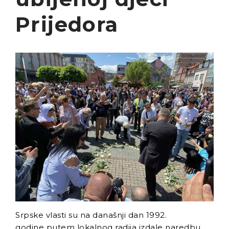
Aleksa Milojević
Prijedora
Radnici Nove željezare
Zenica najavljuju štrajk:
„Sve ili ništa“
Uspon revizionizma i novi
talas ekstremne desnice
na Balkanu
Industrijski slom kao
sistemska kriza: Nova
Ljubija, Željezara Zenica i
granice održivosti bh.
ekonomije
Srpske vlasti su na današnji dan 1992.
godine putem lokalnog radija izdale naredbu