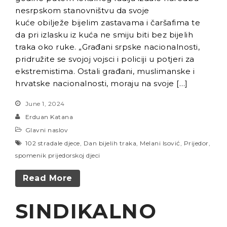
nesrpskom stanovništvu da svoje
kuće obilježe bijelim zastavama i čaršafima te
da pri izlasku iz kuća ne smiju biti bez bijelih
traka oko ruke. „Građani srpske nacionalnosti,
pridružite se svojoj vojsci i policiji u potjeri za
ekstremistima. Ostali građani, muslimanske i
hrvatske nacionalnosti, moraju na svoje […]
June 1, 2024
Erduan Katana
Glavni naslov
102 stradale djece
,
Dan bijelih traka
,
Melani Isović
,
Prijedor
,
spomenik prijedorskoj djeci
Read More
SINDIKALNO