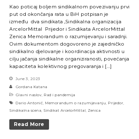
Kao poticaj boljem sindikalnom povezivanju prvi
put od okončanja rata u BiH potpisan je
između dva sindikata ,Sindikalna organizacija
ArcelorMittal Prijedor i Sindikata ArcelorMittal
Zenica Memorandum o razumijevanju i saradnji.
Ovim dokumentom dogovoreno je zajedničko
sindikalno djelovanje i koordinacija aktivnosti u
cilju jačanja sindikalne organiziranosti, povećanja
kapaciteta kolektivnog pregovaranja i […]
June 3, 2023
Gordana Katana
Glavni naslov
,
Rad i pandemija
Dario Antonić
,
Memorandum o razumijevanju
,
Prijedor
,
Sindikalna scena
,
Sindikat ArcelorMittal
,
Zenica
Read More