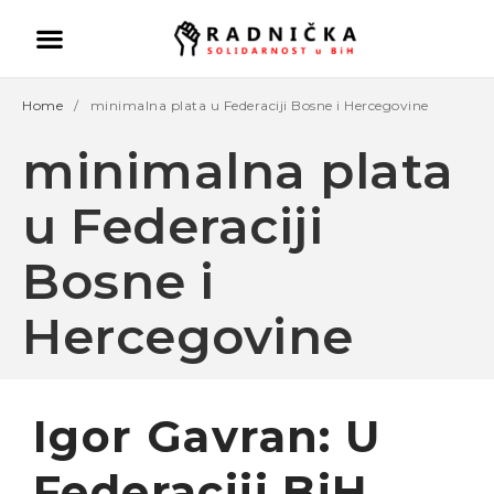
Home
/
minimalna plata u Federaciji Bosne i Hercegovine
minimalna plata
u Federaciji
Bosne i
Politika ispred zdravlja:
Hercegovine
Doktori odlaze, vlast odbija
pregovore
Ako se ugasi željezara u
Zenici ugasiće se
Igor Gavran: U
kompletna industrija u BiH
– mišljenja je ekonomista
Federaciji BiH
Aleksa Milojević