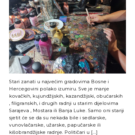
Radnici Nove željezare
Zenica najavljuju štrajk:
„Sve ili ništa“
Uspon revizionizma i novi
talas ekstremne desnice
na Balkanu
Industrijski slom kao
sistemska kriza: Nova
Ljubija, Željezara Zenica i
granice održivosti bh.
ekonomije
Stari zanati u najvećim gradovima Bosne i
Hercegovini polako izumiru. Sve je manje
kovačkih, kujundžijskih, kazandžijski, obućarskih
, filigranskih, i drugih radnji u starim dijelovima
Sarajeva , Mostara ili Banja Luke. Samo oni stariji
sjetit će se da su nekada bile i sedlarske,
vunovlačarske, užarske, papučarske ili
kišobrandžijske radnje. Političari u […]