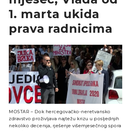
Radnici Nove željezare
1. marta ukida
Zenica najavljuju štrajk:
„Sve ili ništa“
prava radnicima
Uspon revizionizma i novi
talas ekstremne desnice
na Balkanu
Industrijski slom kao
sistemska kriza: Nova
Ljubija, Željezara Zenica i
granice održivosti bh.
ekonomije
MOSTAR – Dok hercegovačko-neretvansko
zdravstvo proživljava najtežu krizu u posljednjih
nekoliko decenija, rješenje višemjesečnog spora