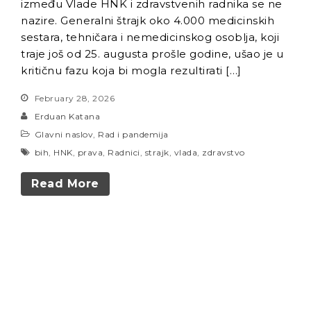
između Vlade HNK i zdravstvenih radnika se ne
nazire. Generalni štrajk oko 4.000 medicinskih
sestara, tehničara i nemedicinskog osoblja, koji
traje još od 25. augusta prošle godine, ušao je u
kritičnu fazu koja bi mogla rezultirati […]
February 28, 2026
Erduan Katana
Glavni naslov
,
Rad i pandemija
bih
,
HNK
,
prava
,
Radnici
,
strajk
,
vlada
,
zdravstvo
Read More