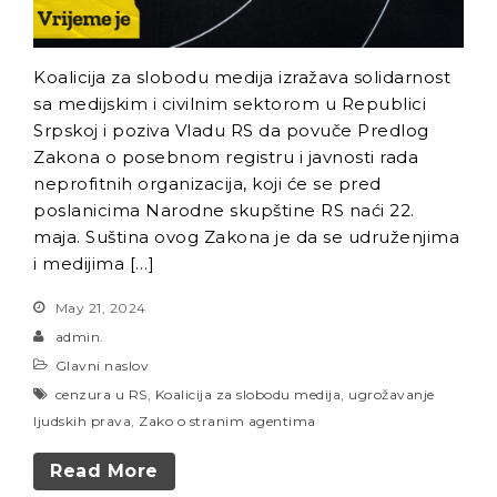
Koalicija za slobodu medija izražava solidarnost
sa medijskim i civilnim sektorom u Republici
Srpskoj i poziva Vladu RS da povuče Predlog
Zakona o posebnom registru i javnosti rada
neprofitnih organizacija, koji će se pred
poslanicima Narodne skupštine RS naći 22.
maja. Suština ovog Zakona je da se udruženjima
i medijima […]
May 21, 2024
admin.
Glavni naslov
cenzura u RS
,
Koalicija za slobodu medija
,
ugrožavanje
ljudskih prava
,
Zako o stranim agentima
Read More