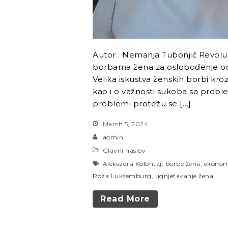
Autor : Nemanja Tubonjić Revolu
borbama žena za oslobođenje od 
Velika iskustva ženskih borbi kro
kao i o važnosti sukoba sa probl
problemi protežu se […]
March 5, 2024
admin.
Glavni naslov
Aleksadra Kolontaj
,
borbe žena
,
ekonom
Roza Luksemburg
,
ugnjetavanje žena
Read More