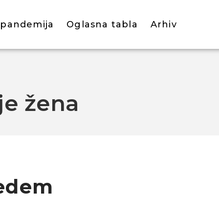
 pandemija
Oglasna tabla
Arhiv
je žena
bedem