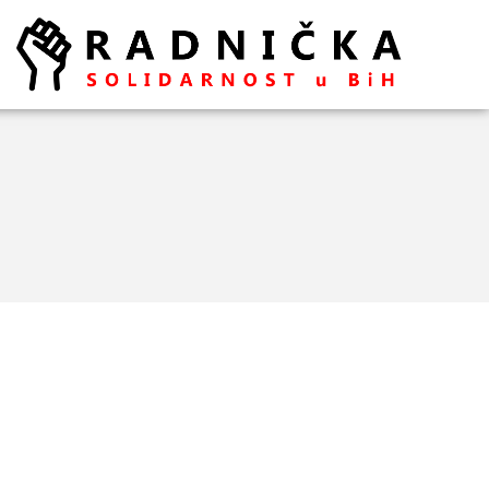
Politika ispred zdravlja:
Doktori odlaze, vlast odbija
pregovore
Ako se ugasi željezara u
Zenici ugasiće se
kompletna industrija u BiH
– mišljenja je ekonomista
Aleksa Milojević