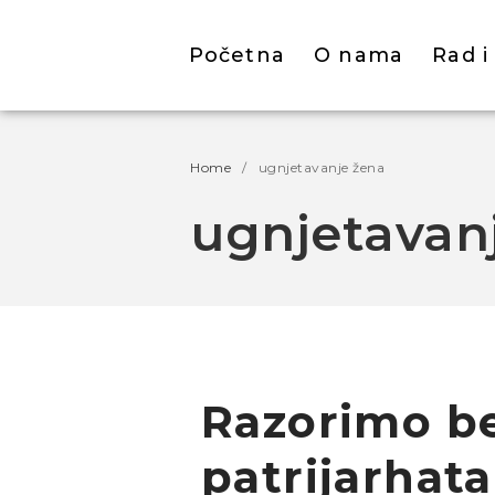
Početna
O nama
Rad i
Home
/
ugnjetavanje žena
ugnjetavan
Razorimo 
patrijarhata