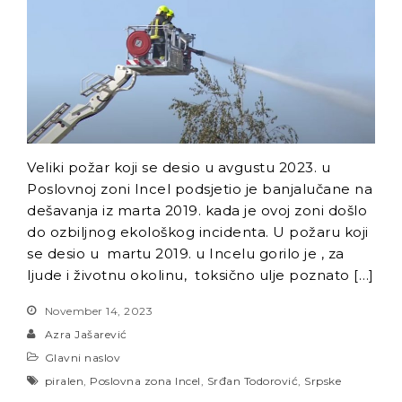
Radnici Nove željezare
Zenica najavljuju štrajk:
„Sve ili ništa“
Uspon revizionizma i novi
talas ekstremne desnice
na Balkanu
Industrijski slom kao
Veliki požar koji se desio u avgustu 2023. u
sistemska kriza: Nova
Poslovnoj zoni Incel podsjetio je banjalučane na
Ljubija, Željezara Zenica i
dešavanja iz marta 2019. kada je ovoj zoni došlo
granice održivosti bh.
ekonomije
do ozbiljnog ekološkog incidenta. U požaru koji
se desio u martu 2019. u Incelu gorilo je , za
ljude i životnu okolinu, toksično ulje poznato […]
November 14, 2023
Azra Jašarević
Glavni naslov
piralen
,
Poslovna zona Incel
,
Srđan Todorović
,
Srpske