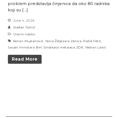
problem predstavlja činjenica da oko 80 radnika
koji su […]
June 4, 2026
Slađan Tomić
Glavni naslov
Kenan Mujkanović
,
Nova Željezara Zenica
,
Rašid Fetić
,
Savjet ministara BiH
,
Sindikata metalaca ZDK
,
Vedran Lakić
Read More