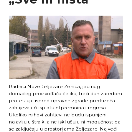
Radnici Nove željezare
Zenica najavljuju štrajk:
„Sve ili ništa“
Uspon revizionizma i novi
talas ekstremne desnice
na Balkanu
Industrijski slom kao
sistemska kriza: Nova
Ljubija, Željezara Zenica i
granice održivosti bh.
ekonomije
Radnici Nove željezare Zenica, jedinog
domaćeg proizvođača čelika, treći dan zaredom
protestuju ispred upravne zgrade preduzeća
zahtijevajući isplatu otpremnina i regresa.
Ukoliko njihovi zahtjevi ne budu ispunjeni,
najavljuju štrajk, a ne isključuju ni mogućnost da
se zaključaju u prostorijama Željezare. Najveći