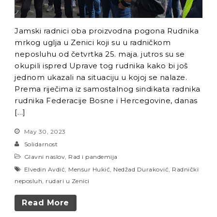
Jamski radnici oba proizvodna pogona Rudnika
mrkog uglja u Zenici koji su u radničkom
neposluhu od četvrtka 25. maja. jutros su se
okupili ispred Uprave tog rudnika kako bi još
jednom ukazali na situaciju u kojoj se nalaze.
Prema riječima iz samostalnog sindikata radnika
rudnika Federacije Bosne i Hercegovine, danas
[…]
May 30, 2023
Solidarnost
Glavni naslov
,
Rad i pandemija
Elvedin Avdić
,
Mensur Hukić
,
Nedžad Duraković
,
Radnički
neposluh
,
rudari u Zenici
Read More