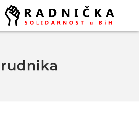
 rudnika
Politika ispred zdravlja:
Doktori odlaze, vlast odbija
pregovore
Ako se ugasi željezara u
Zenici ugasiće se
kompletna industrija u BiH
– mišljenja je ekonomista
Aleksa Milojević