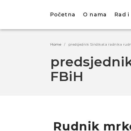
Početna
O nama
Rad i
Home
/
predsjednik Sindikata radnika rud
predsjednik
FBiH
Rudnik mrko