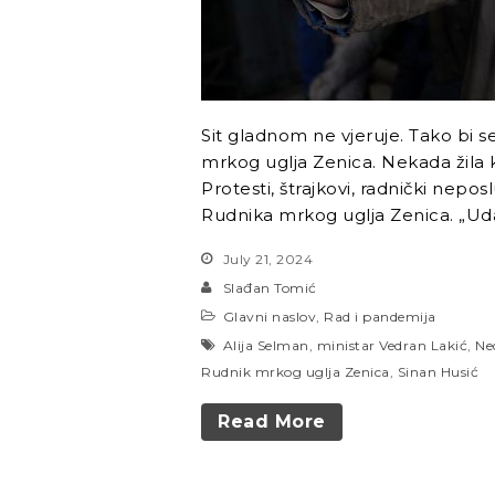
Sit gladnom ne vjeruje. Tako bi se
mrkog uglja Zenica. Nekada žila k
Protesti, štrajkovi, radnički nepos
Rudnika mrkog uglja Zenica. „Uda
July 21, 2024
Slađan Tomić
Glavni naslov
,
Rad i pandemija
Alija Selman
,
ministar Vedran Lakić
,
Ne
Rudnik mrkog uglja Zenica
,
Sinan Husić
Read More