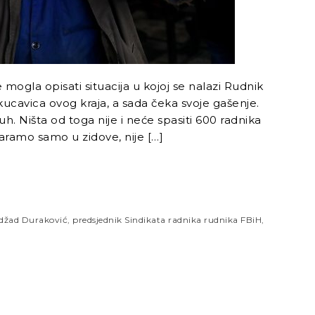
 mogla opisati situacija u kojoj se nalazi Rudnik
ucavica ovog kraja, a sada čeka svoje gašenje.
luh. Ništa od toga nije i neće spasiti 600 radnika
ramo samo u zidove, nije […]
džad Duraković
,
predsjednik Sindikata radnika rudnika FBiH
,