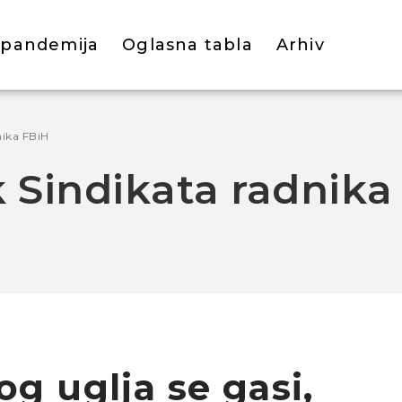
 pandemija
Oglasna tabla
Arhiv
nika FBiH
 Sindikata radnika
g uglja se gasi,