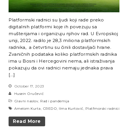
Platformski radnici su ljudi koji rade preko
digitalnih platformi koje ih povezuju sa
mušterijama i organizuju njihov rad. U Evropskoj
uniji, 2022. radilo je 28,3 miliona platformskih
radnika, a četvrtinu su činili dostavljači hrane.
Zvaničnih podataka koliko platformskih radnika
ima u Bosni i Hercegovini nema, ali istraživanja
pokazuju da ovi radnici nemaju jednaka prava
[…]
October 17, 2023
Husein Oručević
Glavni naslov
,
Rad i pandemija
Amelom Kurta
,
CREDO
,
Ilma Kurtović
,
Platfmorski radnici
Read More