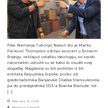
Radnici Nove željezare
Zenica najavljuju štrajk:
„Sve ili ništa“
Uspon revizionizma i novi
talas ekstremne desnice
na Balkanu
Industrijski slom kao
Piše: Nemanja Tubonjić Nakon što je Marko
sistemska kriza: Nova
Perković Thompson održao koncert u Širokom
Ljubija, Željezara Zenica i
Brijegu, veličajući ustašku ideologiju, svi srpski
granice održivosti bh.
nacionalisti udružili su se kako bi osudili ovaj
ekonomije
događaj. Najglasniji su bili političari iz bh.
entiteta Republika Srpska, počev od
gradonačelnika Banjaluke Draška Stanivukovića,
pa do predsjednika SDS-a Branka Blanuše. Isti
[…]
February 16, 2026
Nemanja Tubonjić