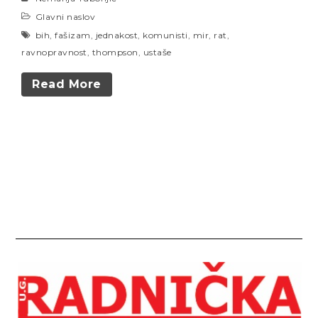
Glavni naslov
bih
,
fašizam
,
jednakost
,
komunisti
,
mir
,
rat
,
ravnopravnost
,
thompson
,
ustaše
Read More