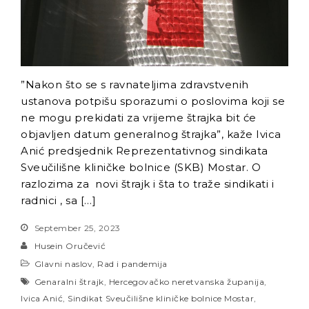
”Nakon što se s ravnateljima zdravstvenih
ustanova potpišu sporazumi o poslovima koji se
ne mogu prekidati za vrijeme štrajka bit će
objavljen datum generalnog štrajka”, kaže Ivica
Anić predsjednik Reprezentativnog sindikata
Sveučilišne kliničke bolnice (SKB) Mostar. O
razlozima za novi štrajk i šta to traže sindikati i
radnici , sa […]
September 25, 2023
Husein Oručević
Glavni naslov
,
Rad i pandemija
Genaralni štrajk
,
Hercegovačko neretvanska županija
,
Ivica Anić
,
Sindikat Sveučilišne kliničke bolnice Mostar
,