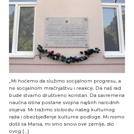
Radnici Nove željezare
Zenica najavljuju štrajk:
„Sve ili ništa“
Uspon revizionizma i novi
talas ekstremne desnice
na Balkanu
Industrijski slom kao
sistemska kriza: Nova
Ljubija, Željezara Zenica i
granice održivosti bh.
ekonomije
„Mi hoćemo da služimo socijalnom progresu, a
ne socijalnom mračnjaštvu i reakciji. Da naš rad
bude stvarno društveno koristan. Da savremena
naučna istina postane svojina najširih narodnih
slojeva. Mi tražimo slobodu našeg kulturnog
rada i obezbjeđenje kulturne podloge. Mi nismo
došli sa Marsa, mi smo sinovi ove zemlje, dio
ovog […]