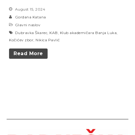
August 15, 2024
Gordana Katana
Glavni naslov
Dubravka Škarec
,
KAB
,
Klub akademičara Banja Luka
,
Kočićev zbor
,
Nikica Pavlić
Read More