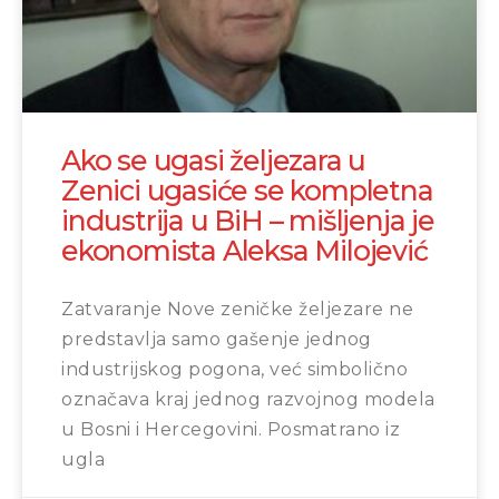
Ako se ugasi željezara u
Zenici ugasiće se kompletna
industrija u BiH – mišljenja je
ekonomista Aleksa Milojević
Zatvaranje Nove zeničke željezare ne
predstavlja samo gašenje jednog
industrijskog pogona, već simbolično
označava kraj jednog razvojnog modela
u Bosni i Hercegovini. Posmatrano iz
ugla