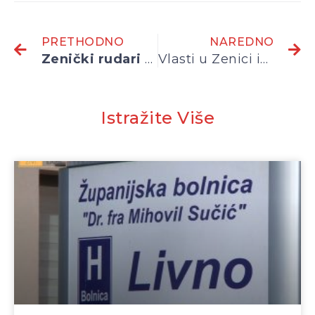
PRETHODNO
NAREDNO
Zenički rudari stupili u štrajk glađu, traže isplatu februarske plate
Vlasti u Zenici ignorišu proteste rudara
Istražite Više