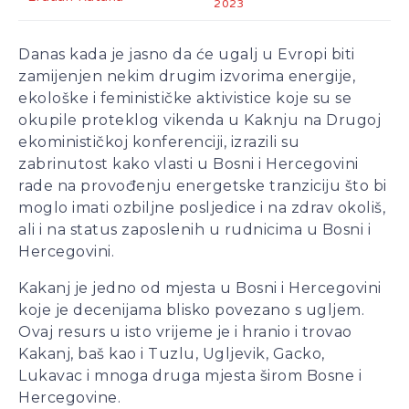
2023
– mišljenja je ekonomista
Aleksa Milojević
Danas kada je jasno da će ugalj u Evropi biti
Radnici Nove željezare
zamijenjen nekim drugim izvorima energije,
Zenica najavljuju štrajk:
ekološke i feminističke aktivistice koje su se
„Sve ili ništa“
okupile proteklog vikenda u Kaknju na Drugoj
Uspon revizionizma i novi
ekominističkoj konferenciji, izrazili su
talas ekstremne desnice
zabrinutost kako vlasti u Bosni i Hercegovini
na Balkanu
rade na provođenju energetske tranziciju što bi
Industrijski slom kao
moglo imati ozbiljne posljedice i na zdrav okoliš,
sistemska kriza: Nova
ali i na status zaposlenih u rudnicima u Bosni i
Ljubija, Željezara Zenica i
Hercegovini.
granice održivosti bh.
ekonomije
Kakanj je jedno od mjesta u Bosni i Hercegovini
koje je decenijama blisko povezano s ugljem.
Ovaj resurs u isto vrijeme je i hranio i trovao
Kakanj, baš kao i Tuzlu, Ugljevik, Gacko,
Lukavac i mnoga druga mjesta širom Bosne i
Hercegovine.