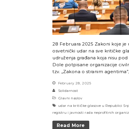
28 Februara 2025 Zakoni koje je u
osvetnički udar na sve kritičke gl
udruženja građana koja nisu pod 
Dole potpisane organizacije civil
tzv. „Zakona o stranim agentima”,
February 28, 2025
Solidarnost
Glavni naslov
udar na kritičke glasove u Republici Sr
registru i javnosti rada neprofitnih organiz
Read More