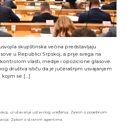
svojila skupštinska većina predstavljaju
asove u Republici Srpskoj, a prije svega na
kontrolom vlasti, medije i opozicione glasove.
nog društva ističu da je jučerašnjim usvajanjem
 kojim se […]
pskoj
,
urušavanje ustavnog uređenja
,
Zakon o posebnom
acija
,
Zakon o stranim agentima