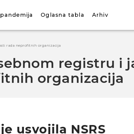
 pandemija
Oglasna tabla
Arhiv
sti rada neprofitnih organizacija
ebnom registru i j
itnih organizacija
je usvojila NSRS