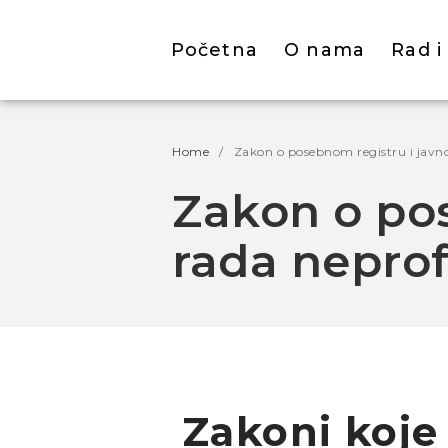
Početna
O nama
Rad i
Home
/
Zakon o posebnom registru i javno
Zakon o pos
rada neprof
Zakoni koje 