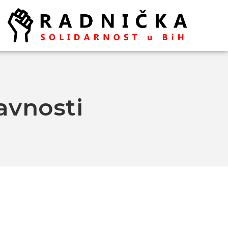
avnosti
Politika ispred zdravlja:
Doktori odlaze, vlast odbija
pregovore
Ako se ugasi željezara u
Zenici ugasiće se
kompletna industrija u BiH
– mišljenja je ekonomista
Aleksa Milojević