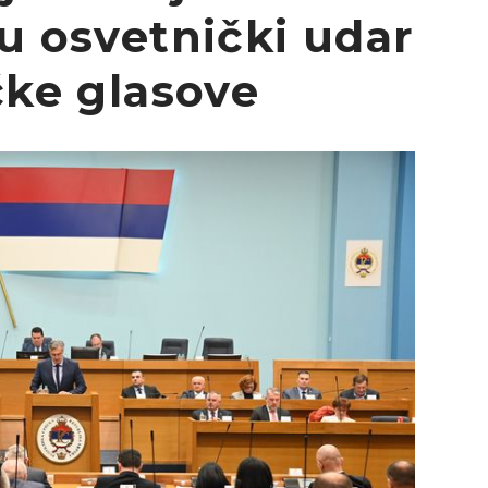
ju osvetnički udar
čke glasove