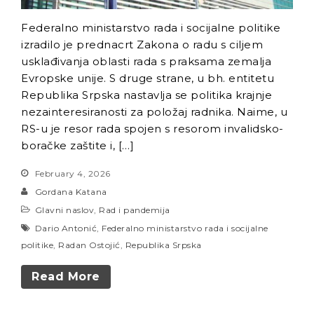
Federalno ministarstvo rada i socijalne politike
izradilo je prednacrt Zakona o radu s ciljem
usklađivanja oblasti rada s praksama zemalja
Evropske unije. S druge strane, u bh. entitetu
Republika Srpska nastavlja se politika krajnje
nezainteresiranosti za položaj radnika. Naime, u
RS-u je resor rada spojen s resorom invalidsko-
boračke zaštite i, […]
February 4, 2026
Gordana Katana
Glavni naslov
,
Rad i pandemija
Dario Antonić
,
Federalno ministarstvo rada i socijalne
politike
,
Radan Ostojić
,
Republika Srpska
Read More