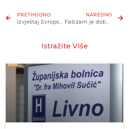
PRETHODNO
NAREDNO
Izvještaj Evropskog komiteta za socijalna prava – BiH ne ispunjava niz odredbi Evropske socijalne povelje
Fašizam je dobar ukoliko je naš?
Istražite Više