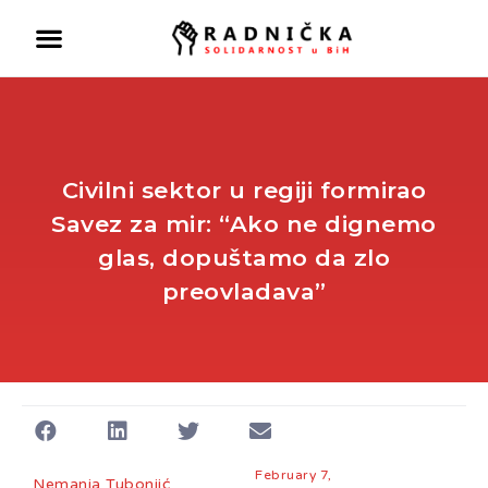
Civilni sektor u regiji formirao
Savez za mir: “Ako ne dignemo
glas, dopuštamo da zlo
preovladava”
Politika ispred zdravlja:
Doktori odlaze, vlast odbija
pregovore
Ako se ugasi željezara u
Zenici ugasiće se
kompletna industrija u BiH
– mišljenja je ekonomista
February 7,
Nemanja Tubonjić