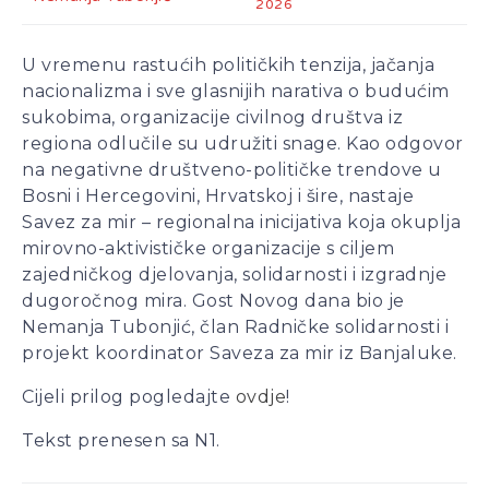
2026
Aleksa Milojević
Radnici Nove željezare
U vremenu rastućih političkih tenzija, jačanja
Zenica najavljuju štrajk:
nacionalizma i sve glasnijih narativa o budućim
„Sve ili ništa“
sukobima, organizacije civilnog društva iz
Uspon revizionizma i novi
regiona odlučile su udružiti snage. Kao odgovor
talas ekstremne desnice
na negativne društveno-političke trendove u
na Balkanu
Bosni i Hercegovini, Hrvatskoj i šire, nastaje
Industrijski slom kao
Savez za mir – regionalna inicijativa koja okuplja
sistemska kriza: Nova
mirovno-aktivističke organizacije s ciljem
Ljubija, Željezara Zenica i
zajedničkog djelovanja, solidarnosti i izgradnje
granice održivosti bh.
dugoročnog mira. Gost Novog dana bio je
ekonomije
Nemanja Tubonjić, član Radničke solidarnosti i
projekt koordinator Saveza za mir iz Banjaluke.
Cijeli prilog pogledajte
ovdje
!
Tekst prenesen sa N1.