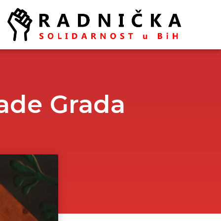
lade Grada
Politika ispred zdravlja:
Doktori odlaze, vlast odbija
pregovore
Ako se ugasi željezara u
Zenici ugasiće se
kompletna industrija u BiH
– mišljenja je ekonomista
Aleksa Milojević