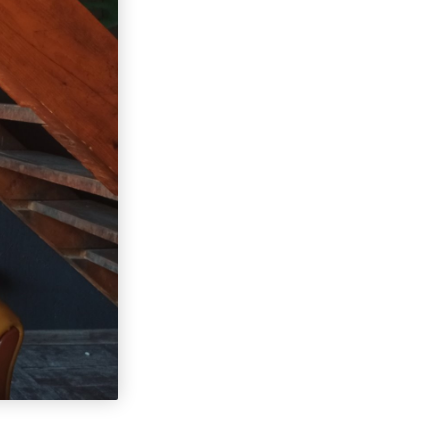
Radnici Nove željezare
Zenica najavljuju štrajk:
„Sve ili ništa“
Uspon revizionizma i novi
talas ekstremne desnice
na Balkanu
Industrijski slom kao
sistemska kriza: Nova
Ljubija, Željezara Zenica i
granice održivosti bh.
ekonomije