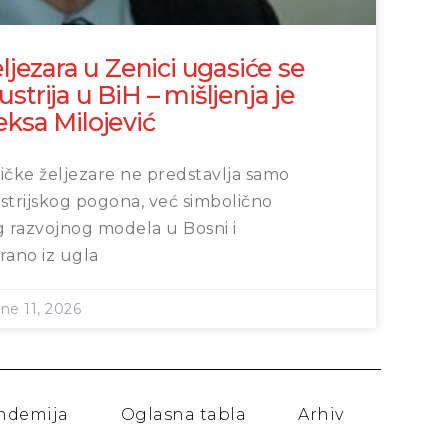
ljezara u Zenici ugasiće se
trija u BiH – mišljenja je
ksa Milojević
ičke željezare ne predstavlja samo
strijskog pogona, već simbolično
g razvojnog modela u Bosni i
rano iz ugla
ne 11, 2026
andemija
Oglasna tabla
Arhiv