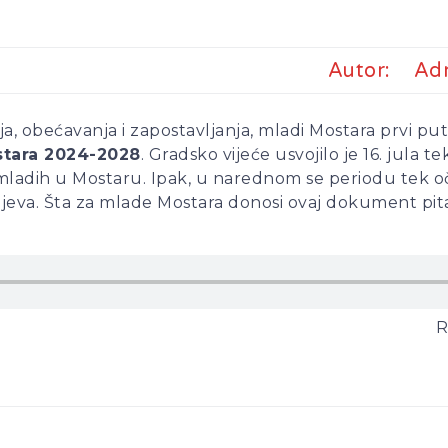
Autor:
Ad
, obećavanja i zapostavljanja, mladi Mostara prvi put
stara 2024-2028
. Gradsko vijeće usvojilo je 16. jula 
mladih u Mostaru. Ipak, u narednom se periodu tek oče
iljeva. Šta za mlade Mostara donosi ovaj dokument pi
R