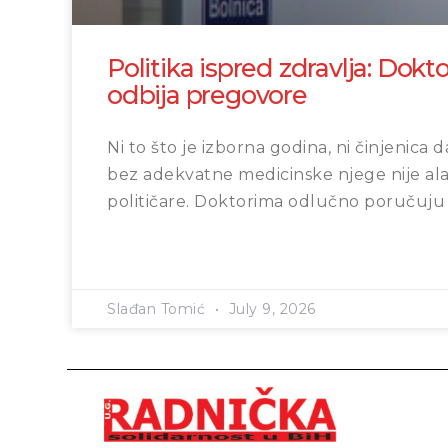
Politika ispred zdravlja: Dokto
odbija pregovore
Ni to što je izborna godina, ni činjenica d
bez adekvatne medicinske njege nije ala
političare. Doktorima odlučno poručuju
Slađan Tomić
July 9, 2026