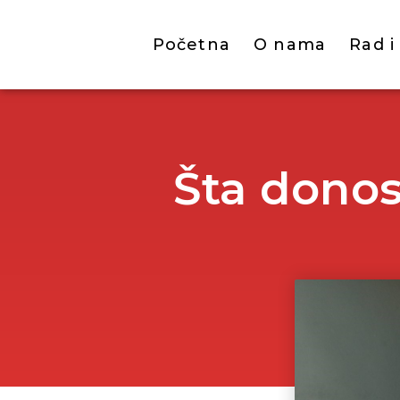
Početna
O nama
Rad i
Šta donos