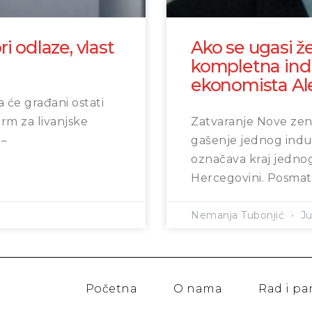
ri odlaze, vlast
Ako se ugasi že
kompletna indus
ekonomista Ale
a će građani ostati
rm za livanjske
Zatvaranje Nove zen
 –
gašenje jednog indu
označava kraj jedno
Hercegovini. Posmat
Nemanja Tubonjić
Ju
Početna
O nama
Rad i p