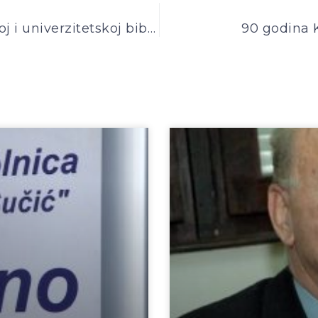
Otvoreno pismo podrške Nacionalnoj i univerzitetskoj biblioteci Bosne i Hercegovine
90 godina 