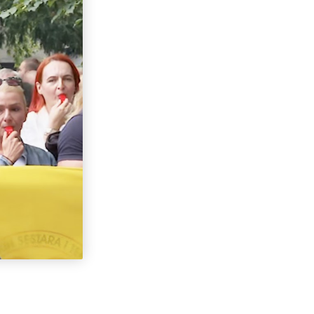
Aleksa Milojević
Radnici Nove željezare
Zenica najavljuju štrajk:
„Sve ili ništa“
Uspon revizionizma i novi
talas ekstremne desnice
na Balkanu
Industrijski slom kao
sistemska kriza: Nova
Ljubija, Željezara Zenica i
granice održivosti bh.
ekonomije