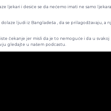
 ljekari i desiće se da nećemo imati ne samo ljekara sp
dolaze ljudi iz Bangladeša , da se prilagodžavaju, a nj
iste čekanje jer misli da je to nemoguće i da u svakoj
ntervju gledajte u našem podcastu.