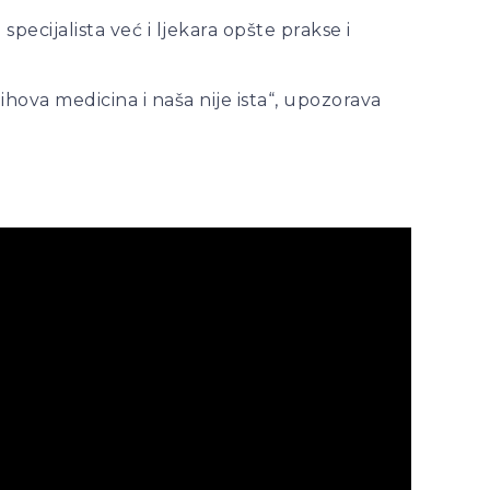
ecijalista već i ljekara opšte prakse i
ihova medicina i naša nije ista“, upozorava