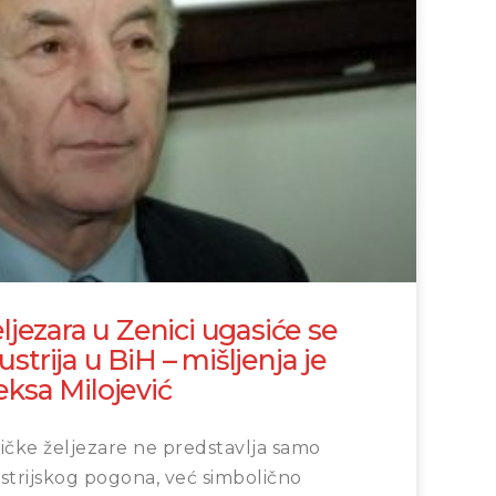
ljezara u Zenici ugasiće se
trija u BiH – mišljenja je
ksa Milojević
ičke željezare ne predstavlja samo
strijskog pogona, već simbolično