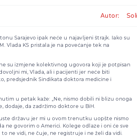
Autor:
Sol
onu Sarajevo ipak neće u najavljeni štrajk. Iako su
KM. Vlada KS pristala je na povećanje tek na
ne su izmjene kolektivnog ugovora koji je potpisan
oljni mi, Vlada, ali i pacijenti jer neće biti
očko, predsjednik Sindikata doktora medicine i
utim u petak kaže: „Ne, nismo dobili ni blizu onoga
je, dodaje, da zadržimo doktore u BiH.
puste državu jer mi u ovom trenutku uopšte nismo
 ne govorim o Americi. Kolege odlaze i oni će sve
to ne vidi, ne čuje, ne registruje i ne želi da vidi.