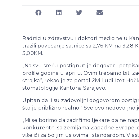
Radnici u zdravstvu i doktori medicine u Kant
tražili povećanje satnice sa 2,76 KM na 3,28 
3,00KM.
„Na svu sreću postignut je dogovor i potpisa
prošle godine u aprilu. Ovim trebamo biti zadov
štrajka“, rekao je za portal Živi ljudi Izet H
stomatologije Kantona Sarajevo.
Upitan da li su zadovoljni dogovorom postign
što je približno realno.“ Sve ovo nedovoljno 
„Mi se borimo da zadržimo ljekare da ne na
konkurentni sa zemljama Zapadne Evrope, da
više ići za boljim uslovima i standardom. Vlast 