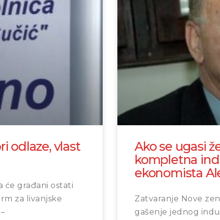
ri odlaze, vlast
Ako se ugasi že
kompletna indus
ekonomista Ale
a će građani ostati
rm za livanjske
Zatvaranje Nove zen
 –
gašenje jednog indu