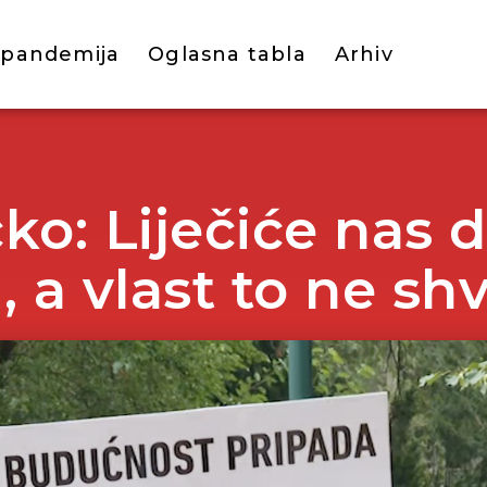
 pandemija
Oglasna tabla
Arhiv
ko: Liječiće nas d
 a vlast to ne shv