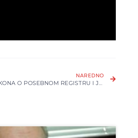
NAREDNO
POVUCITE NACRTA ZAKONA O POSEBNOM REGISTRU I JAVNOSTI RADA NEPROFITNIH ORGANIZACIJA