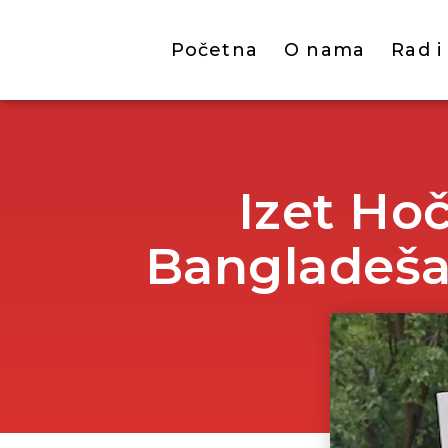
Početna
O nama
Rad i
Izet Hoč
Bangladeša,