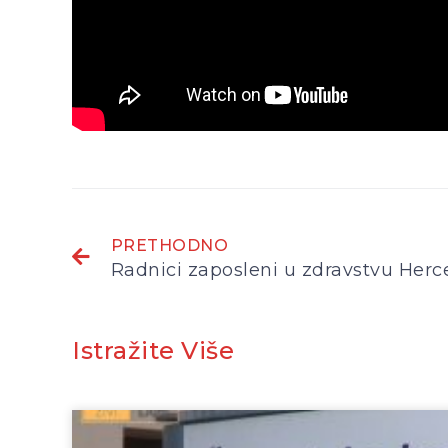
PRETHODNO
Istražite Više