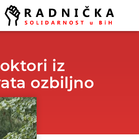
oktori iz
ata ozbiljno
Politika ispred zdravlja:
Doktori odlaze, vlast odbija
pregovore
Ako se ugasi željezara u
Zenici ugasiće se
kompletna industrija u BiH
– mišljenja je ekonomista