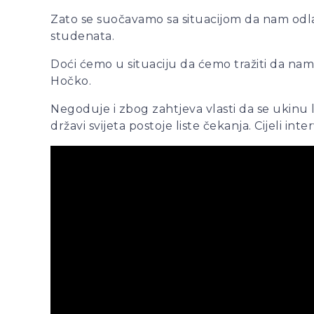
Zato se suočavamo sa situacijom da nam odlaze
studenata.
Doći ćemo u situaciju da ćemo tražiti da nam 
Hočko.
Negoduje i zbog zahtjeva vlasti da se ukinu l
državi svijeta postoje liste čekanja. Cijeli i