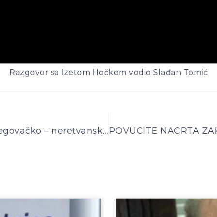
Razgovor sa Izetom Hočkom vodio Slađan Tomić
Radnici zaposleni u zdravstvu Hercegovačko – neretvanske županije stupaju u generalni štrajk