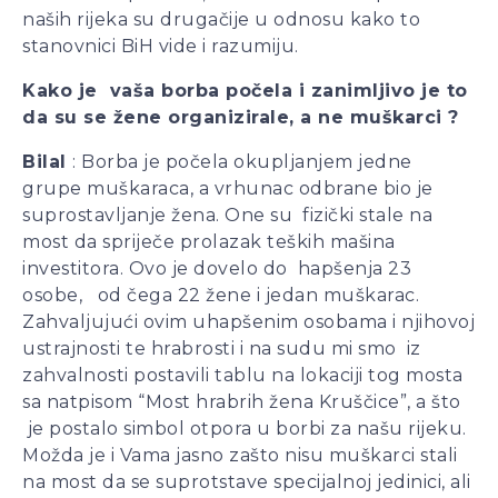
naših rijeka su drugačije u odnosu kako to
stanovnici BiH vide i razumiju.
Kako je vaša borba počela i zanimljivo je to
da su se žene organizirale, a ne muškarci ?
Bilal
: Borba je počela okupljanjem jedne
grupe muškaraca, a vrhunac odbrane bio je
suprostavljanje žena. One su fizički stale na
most da spriječe prolazak teških mašina
investitora. Ovo je dovelo do hapšenja 23
osobe, od čega 22 žene i jedan muškarac.
Zahvaljujući ovim uhapšenim osobama i njihovoj
ustrajnosti te hrabrosti i na sudu mi smo iz
zahvalnosti postavili tablu na lokaciji tog mosta
sa natpisom “Most hrabrih žena Kruščice”, a što
je postalo simbol otpora u borbi za našu rijeku.
Možda je i Vama jasno zašto nisu muškarci stali
na most da se suprotstave specijalnoj jedinici, ali