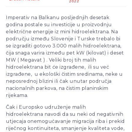
2022
Politika ispred zdravlja:
Imperativ na Balkanu posljednjih desetak
Doktori odlaze, vlast odbija
godina postale su investicije u proizvodnju
pregovore
električne energije iz mini hidroelektrana. Na
Ako se ugasi željezara u
području između Slovenije i Turske trebalo bi
Zenici ugasiće se
se izgraditi gotovo 3.000 malih hidroelektrana,
kompletna industrija u BiH
čija snaga varira između pet kW (kilovat) i deset
– mišljenja je ekonomista
MW ( Megavat ) . Veliki broj tih malih
Aleksa Milojević
hidroelektrana bit će izgrađene, ili su već
Radnici Nove željezare
izgrađene, u ekološki čistim sredinama, neke u
Zenica najavljuju štrajk:
neposrednoj blizini ili čak unutar područja
„Sve ili ništa“
nacionalnih parkova, na čistim planinskim
Uspon revizionizma i novi
rijekama.
talas ekstremne desnice
Čak i Europsko udruženje malih
na Balkanu
hidroelektrana navodi da su neki od negativnih
Industrijski slom kao
utjecaja onemogućavanje migracija riba i prekid
sistemska kriza: Nova
riječnog kontinuiteta, smanjenje kvaliteta vode,
Ljubija, Željezara Zenica i