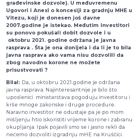
građevinske dozvole). U međuvremenu
Ugovori i Anexi o koncesiji za gradnju MHE u
Vitezu, koji je donesen još davne
2007.godine je istekao. Međutim investitori
su ponovo pokušali dobit dozvole i u
oktobru 2021. godine održana je javna
rasprava . Šta je ona donijela i da li je to bila
javna rasprava ako vama nisu dozvolili da
zbog navodno korone ne možete
prisustvovati ?
Bilal:
Da, u oktobru 2021.godine je održana
javna rasprava. Najinteresantnije je bilo što
uposlenici ministarstava pogoduju investitoru i
krše mnoge zakonske i druge procedure.
Naravno investitor ne odustaje pa je po mom
mišljenju htio iskoristiti vrijeme korone i zabranu
okupljanja. Ipak pojavili smo se i jasno rekli da
nećemo dozvoliti izgradnju mHE na Kruščici.