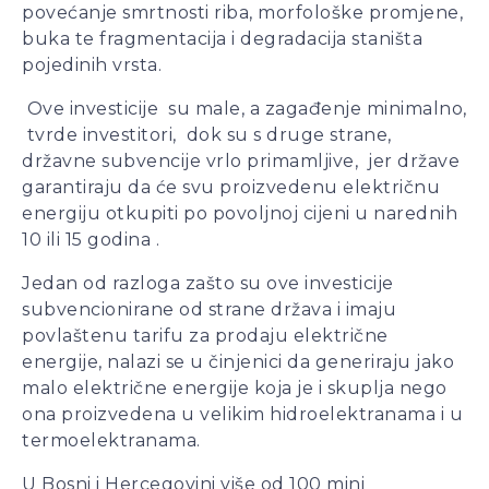
povećanje smrtnosti riba, morfološke promjene,
granice održivosti bh.
buka te fragmentacija i degradacija staništa
ekonomije
pojedinih vrsta.
Ove investicije su male, a zagađenje minimalno,
tvrde investitori, dok su s druge strane,
državne subvencije vrlo primamljive, jer države
garantiraju da će svu proizvedenu električnu
energiju otkupiti po povoljnoj cijeni u narednih
10 ili 15 godina .
Jedan od razloga zašto su ove investicije
subvencionirane od strane država i imaju
povlaštenu tarifu za prodaju električne
energije, nalazi se u činjenici da generiraju jako
malo električne energije koja je i skuplja nego
ona proizvedena u velikim hidroelektranama i u
termoelektranama.
U Bosni i Hercegovini više od 100 mini