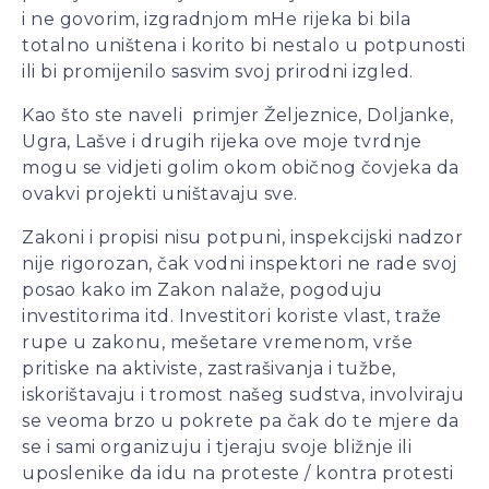
i ne govorim, izgradnjom mHe rijeka bi bila
totalno uništena i korito bi nestalo u potpunosti
ili bi promijenilo sasvim svoj prirodni izgled.
Kao što ste naveli primjer Željeznice, Doljanke,
Ugra, Lašve i drugih rijeka ove moje tvrdnje
mogu se vidjeti golim okom običnog čovjeka da
ovakvi projekti uništavaju sve.
Zakoni i propisi nisu potpuni, inspekcijski nadzor
nije rigorozan, čak vodni inspektori ne rade svoj
posao kako im Zakon nalaže, pogoduju
investitorima itd. Investitori koriste vlast, traže
rupe u zakonu, mešetare vremenom, vrše
pritiske na aktiviste, zastrašivanja i tužbe,
iskorištavaju i tromost našeg sudstva, involviraju
se veoma brzo u pokrete pa čak do te mjere da
se i sami organizuju i tjeraju svoje bližnje ili
uposlenike da idu na proteste / kontra protesti