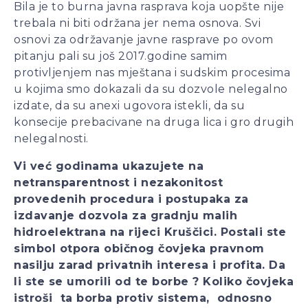
Bila je to burna javna rasprava koja uopšte nije
trebala ni biti održana jer nema osnova. Svi
osnovi za održavanje javne rasprave po ovom
pitanju pali su još 2017.godine samim
protivljenjem nas mještana i sudskim procesima
u kojima smo dokazali da su dozvole nelegalno
izdate, da su anexi ugovora istekli, da su
konsecije prebacivane na druga lica i gro drugih
nelegalnosti.
Vi već godinama ukazujete na
netransparentnost i nezakonitost
provedenih procedura i postupaka za
izdavanje dozvola za gradnju malih
hidroelektrana na rijeci Kruščici. Postali ste
simbol otpora običnog čovjeka pravnom
nasilju zarad privatnih interesa i profita. Da
li ste se umorili od te borbe ? Koliko čovjeka
istroši ta borba protiv sistema, odnosno