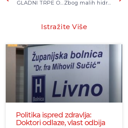
GLADNI TRPE ONO ŠTO MORAJU
Zbog malih hidroelektrana država godišnje gubi 10 miliona KM
Istražite Više
Politika ispred zdravlja:
Doktori odlaze, vlast odbija