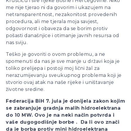
Kruščicu i sve rijeke Bosne i Hercegovine. Niko
me nije tjerao ni da govorim i ukazujem na
netransparentnost, nezakonitost provedenih
procedura, ali me tjerala moja savjest,
odgovornost i obaveza da se borim protiv
pošasti današnjice i otimanje javnih resursa od
nas sviju.
Teško je govoriti o ovom problemu, a ne
spomenuti da nas je sve manje u državi koja je
toliko prelijepa i postoji moj lični žal za
nerazumijevanju sveukupnog problema koji je
stvorio ovaj atak na naše rijeke i uništavanje
životne sredine.
Federacija BiH 7. jula je donijela zakon kojim
se zabranjuje gradnja malih hidroelektrana
do 10 MW. Ovo je na neki način potvrda i
vaše dugogodišnje borbe . Da li ovo znači
da je borba protiv mini hidroelektrana