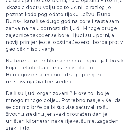
će biti opštine bez brana, naša opština Vitez nije
iskazala dobru volju da to učini , a razlog je
poznat kada pogledate rijeku Lašvu. Buna i
Bunski kanali se dugo godina bore i zaista sam
zahvalna na upornosti tih ljudi. Mnoge druge
zajednice također se bore i ljudi su uporni, a
noviji primjer jeste opština Jezero i borba protiv
geoloških ispitivanja.
Na terenu je problema mnogo, deponija Uborak
koja je ekološka bomba za veliki dio
Hercegovine, a imamo i druge primjere
uništavanja životne sredine.
Da li su ljudi organizovani ? Može to i bolje,
mnogo mnogo bolje…. Potrebno nas je više i da
se borimo brže da bi što više sačuvali našu
životnu sredinu jer svaki protraćen dan je
uništen kilometar neke rijeke, šume, zagađen
zrak ili tlo.