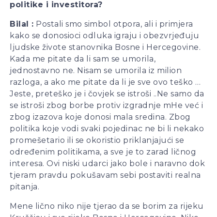
politike i investitora?
Bilal
:
Postali smo simbol otpora, ali i primjera
kako se donosioci odluka igraju i obezvrjeđuju
ljudske živote stanovnika Bosne i Hercegovine.
Kada me pitate da li sam se umorila,
jednostavno ne. Nisam se umorila iz milion
razloga, a ako me pitate da li je sve ovo teško …
Jeste, preteško je i čovjek se istroši ..Ne samo da
se istroši zbog borbe protiv izgradnje mHe već i
zbog izazova koje donosi mala sredina. Zbog
politika koje vodi svaki pojedinac ne bi li nekako
promešetario ili se okoristio priklanjajući se
određenim politikama, a sve je to zarad ličnog
interesa. Ovi niski udarci jako bole i naravno dok
tjeram pravdu pokušavam sebi postaviti realna
pitanja.
Mene lično niko nije tjerao da se borim za rijeku