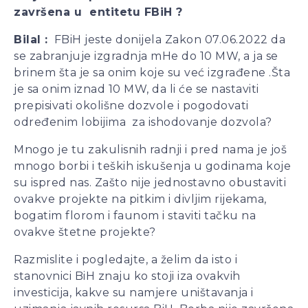
završena u entitetu FBiH ?
Bilal :
FBiH jeste donijela Zakon 07.06.2022 da
se zabranjuje izgradnja mHe do 10 MW, a ja se
brinem šta je sa onim koje su već izgrađene .Šta
je sa onim iznad 10 MW, da li će se nastaviti
prepisivati okolišne dozvole i pogodovati
određenim lobijima za ishodovanje dozvola?
Mnogo je tu zakulisnih radnji i pred nama je još
mnogo borbi i teških iskušenja u godinama koje
su ispred nas. Zašto nije jednostavno obustaviti
ovakve projekte na pitkim i divljim rijekama,
bogatim florom i faunom i staviti tačku na
ovakve štetne projekte?
Razmislite i pogledajte, a želim da isto i
stanovnici BiH znaju ko stoji iza ovakvih
investicija, kakve su namjere uništavanja i