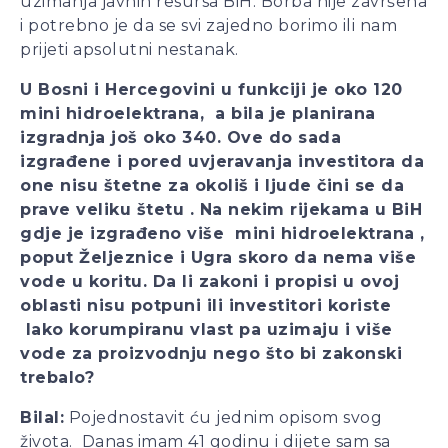
uzimanja javnih resursa BiH. Borba nije završena
i potrebno je da se svi zajedno borimo ili nam
prijeti apsolutni nestanak.
U Bosni i Hercegovini u funkciji je oko 120
mini hidroelektrana, a bila je planirana
izgradnja još oko 340. Ove do sada
izgrađene i pored uvjeravanja investitora da
one nisu štetne za okoliš i ljude čini se da
prave veliku štetu . Na nekim rijekama u BiH
gdje je izgrađeno više mini hidroelektrana ,
poput Željeznice i Ugra skoro da nema više
vode u koritu. Da li zakoni i propisi u ovoj
oblasti nisu potpuni ili investitori koriste
lako korumpiranu vlast pa uzimaju i više
vode za proizvodnju nego što bi zakonski
trebalo?
Bilal:
Pojednostavit ću jednim opisom svog
života. Danas imam 41 godinu i dijete sam sa