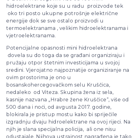
hidroelektrane koje su u radu proizvode tek
oko tri posto ukupne potrošnje električne
energije dok se sve ostalo proizvodi u
termoelektranama , velikim hidroelektranama i
vjetroelektranama.
Potencijalne opasnosti mini hidroelektrana
dovela su do toga da se građani organiziraju i
pružaju otpor štetnim investicijama u svojoj
sredini. Vjerojatno najpoznatije organiziranje na
ovim prostorima je ono u
bosanskohercegovačkom selu Kruščica,
nedaleko od Viteza. Skupina žena iz sela,
kasnije nazvana „Hrabre žene Kruščice“, više od
500 dana i noći, od avgusta 2017. godine,
blokirala je pristup mostu kako bi spriječile
izgradnju dvaju hidroelektrane na ovoj rijeci. Na
njih je slana specijalna policija, ali one nisu
odustajale. Njihova ustrajnost nagrađena je tako