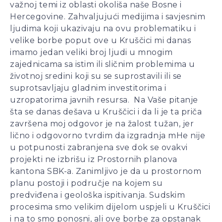
važnoj temi iz oblasti okoliša naše Bosne i
Hercegovine. Zahvaljujući medijima i savjesnim
ljudima koji ukazivaju na ovu problematiku i
velike borbe poput ove u Kruščici mi danas
imamo jedan veliki broj ljudi u mnogim
zajednicama sa istim ili sličnim problemima u
životnoj sredini koji su se suprostavili ili se
suprotsavljaju gladnim investitorima i
uzropatorima javnih resursa. Na Vaše pitanje
šta se danas dešava u Kruščici i da li je ta priča
završena moj odgovor je na žalost tužan, jer
lično i odgovorno tvrdim da izgradnja mHe nije
u potpunosti zabranjena sve dok se ovakvi
projekti ne izbrišu iz Prostornih planova
kantona SBK-a. Zanimljivo je da u prostornom
planu postoji i područje na kojem su
predviđena i geološka ispitivanja. Sudskim
procesima smo velikim dijelom uspjeli u Kruščici
i na to smo ponosni, ali ove borbe za opstanak