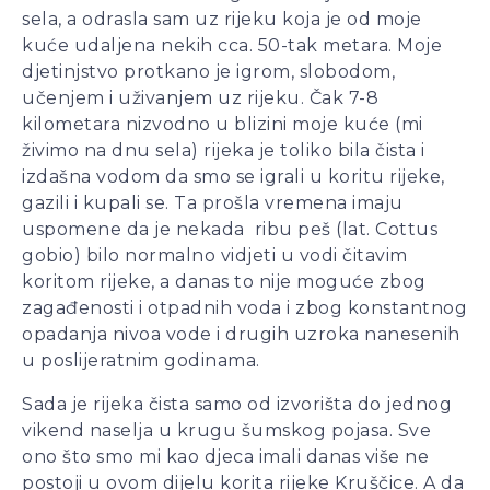
sela, a odrasla sam uz rijeku koja je od moje
kuće udaljena nekih cca. 50-tak metara. Moje
djetinjstvo protkano je igrom, slobodom,
učenjem i uživanjem uz rijeku. Čak 7-8
kilometara nizvodno u blizini moje kuće (mi
živimo na dnu sela) rijeka je toliko bila čista i
izdašna vodom da smo se igrali u koritu rijeke,
gazili i kupali se. Ta prošla vremena imaju
uspomene da je nekada ribu peš (lat. Cottus
gobio) bilo normalno vidjeti u vodi čitavim
koritom rijeke, a danas to nije moguće zbog
zagađenosti i otpadnih voda i zbog konstantnog
opadanja nivoa vode i drugih uzroka nanesenih
u poslijeratnim godinama.
Sada je rijeka čista samo od izvorišta do jednog
vikend naselja u krugu šumskog pojasa. Sve
ono što smo mi kao djeca imali danas više ne
postoji u ovom dijelu korita rijeke Kruščice. A da