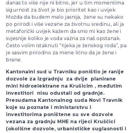
danas to više nije ni bitno, jer u tim momentima
sigurnost za život je bio prioritet kao i uvijek.
Možda da budem malo jasnija, žene su nekako
po prirodi i više vezane za životnu sredinu, ali ja
metaforički uvijek kažem da smo mi kao žene i
svjesnije koliko je voda važna za naš opstanak.
Često volim istaknuti “rijeka je ženskog roda”, pa
je sasvim prirodno za mene lično da je žene i
brane.
Kantonalni sud u Travniku poništio je ranije
dozvole za izgradnju za dvije planirane
mini hidroelektrane na Krušicim , međutim
investitori nisu odustali od gradnje.
Presudama Kantonalnog suda Novi Travnik
koje su poznate i ministarstvu i
investitorima poništene su sve dozvole
vezana za gradnju MHE na rijeci Kruščici
(okolišne dozvole, urbanističke suglasnosti i