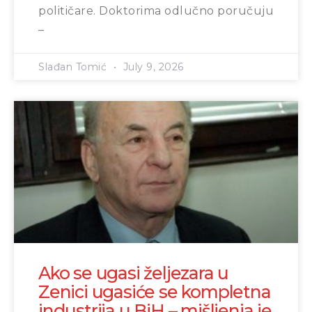
političare. Doktorima odlučno poručuju
–
Slađan Tomić
July 9, 2026
Ako se ugasi željezara u
Zenici ugasiće se kompletna
industrija u BiH – mišljenja je