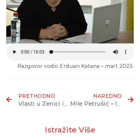
Razgovor vodio Erduan Katana – mart 2023.
PRETHODNO
NAREDNO
Vlasti u Zenici ignorišu proteste rudara
Mile Petrušić – Incel je bio banka Bosne i Hercegovine
Istražite Više