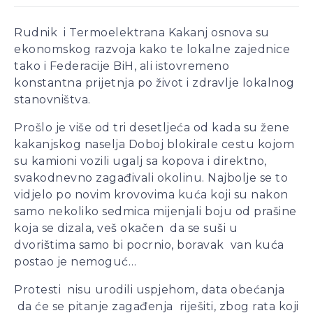
– mišljenja je ekonomista
Aleksa Milojević
Rudnik i Termoelektrana Kakanj osnova su
Radnici Nove željezare
ekonomskog razvoja kako te lokalne zajednice
Zenica najavljuju štrajk:
tako i Federacije BiH, ali istovremeno
„Sve ili ništa“
konstantna prijetnja po život i zdravlje lokalnog
Uspon revizionizma i novi
stanovništva.
talas ekstremne desnice
Prošlo je više od tri desetljeća od kada su žene
na Balkanu
kakanjskog naselja Doboj blokirale cestu kojom
Industrijski slom kao
su kamioni vozili ugalj sa kopova i direktno,
sistemska kriza: Nova
svakodnevno zagađivali okolinu. Najbolje se to
Ljubija, Željezara Zenica i
vidjelo po novim krovovima kuća koji su nakon
granice održivosti bh.
samo nekoliko sedmica mijenjali boju od prašine
ekonomije
koja se dizala, veš okačen da se suši u
dvorištima samo bi pocrnio, boravak van kuća
postao je nemoguć…
Protesti nisu urodili uspjehom, data obećanja
da će se pitanje zagađenja riješiti, zbog rata koji