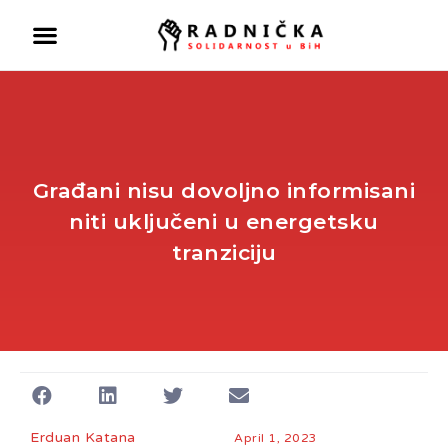
Građani nisu dovoljno informisani
niti uključeni u energetsku
tranziciju
Politika ispred zdravlja:
Doktori odlaze, vlast odbija
pregovore
Ako se ugasi željezara u
Zenici ugasiće se
kompletna industrija u BiH
Erduan Katana
April 1, 2023