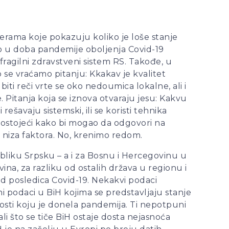
ferama koje pokazuju koliko je loše stanje
tvo u doba pandemije oboljenja Covid-19
fragilni zdravstveni sistem RS. Takođe, u
 se vraćamo pitanju: Kkakav je kvalitet
i reči vrte se oko nedoumica lokalne, ali i
Pitanja koja se iznova otvaraju jesu: Kakvu
ešavaju sistemski, ili se koristi tehnika
 postojeći kako bi mogao da odgovori na
d niza faktora. No, krenimo redom.
publiku Srpsku – a i za Bosnu i Hercegovinu u
ina, za razliku od ostalih država u regionu i
od posledica Covid-19. Nekakvi podaci
čni podaci u BiH kojima se predstavljaju stanje
osti koju je donela pandemija. Ti nepotpuni
li što se tiče BiH ostaje dosta nejasnoća