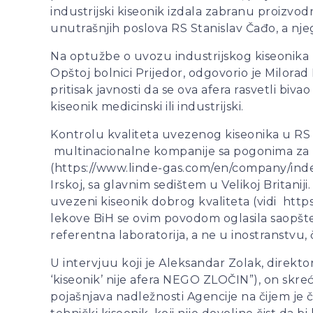
industrijski kiseonik izdala zabranu proizvodn
unutrašnjih poslova RS Stanislav Čađo, a nje
Na optužbe o uvozu industrijskog kiseonika ko
Opštoj bolnici Prijedor, odgovorio je Milorad
pritisak javnosti da se ova afera rasvetli bivao
kiseonik medicinski ili industrijski.
Kontrolu kvaliteta uvezenog kiseonika u RS iz
multinacionalne kompanije sa pogonima za pre
(https://www.linde-gas.com/en/company/inde
Irskoj, sa glavnim sedištem u Velikoj Britanij
uvezeni kiseonik dobrog kvaliteta (vidi http
lekove BiH se ovim povodom oglasila saopšten
referentna laboratorija, a ne u inostranstvu, 
U intervjuu koji je Aleksandar Zolak, direkt
‘kiseonik’ nije afera NEGO ZLOČIN”), on skr
pojašnjava nadležnosti Agencije na čijem je č