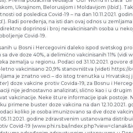
us). Prema podacima vebsajta “Our World in Data” BiH
skom, Ukrajinom, Belorusijom i Moldavijom (
Ibid
.). Ta
osti od posledica Covid-19 – na dan 10.11.2021. godi
d
.). Radi poređenja, na isti dan ovaj odnos u zemljama 
o direktno doprinosi i broj nevakcinisanih osoba u neko
a oboljenje Covid-19.
isanih u Bosni i Hercegovini daleko ispod svetskog pros
h sa dve doze 40%, a delimično vakcinisanih 11% (vidi
seka zemalja u regionu. Podaci od 31.10.2021. govore d
tno vakcinisano 20,9% stanovništva (videti https://o
ljama je znatno veći – do istog trenutka u Hrvatskoj
ter
) doze vakcine protiv Covida-19, za Bosnu i Herce
i nije jednostavno analizirati, slično kao i u drugim 
hvat vakcinacije. Neke šture informacije ipak postoje. 
ku primene buster doze vakcina na dan 12.10.2021. go
daci koliko je osoba imunizovano sa dve doze vakcine 
05.11.2021. godine zdravstvenim ustanovama distribui
protiv Covid-19 (www.phi.rs.ba/index.php?view=clanak