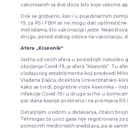
vakcinisanih sa dve doze bilo koje vakcine ap
Dok se globalno, kao i u pojedinačnim zemljama,
19, za RS i FBiH se ne mogu dati optimističn
metodama, što vakcinacija i jeste. Nepoštova
drugo, pored slabog odziva na vakcinacij
Afera „Kiseonik“
Jedna od većih afera u poslednjih nekoliko 
oboljenja Covid-19, je afera “Kiseonik”. Tu a
vladajućeg establišmenta koji predvodi Milor
Vladana Đajića, direktora Univerzitetsko-kli
kako se tvrdi, pogrešne vrste kiseonika – ind
infekcije Covid-19 i u druge svrhe u bolnica
par dana kasnije proširena i na premijera RS 
Detaljnijim uvidom u dešavanja, čitaoci brojn
Tehnogas za uvoz gasa nije registrovana za 
pomoćnih medicinskih sredstava, pa je samim 