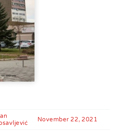
kompletna industrija u BiH
– mišljenja je ekonomista
Aleksa Milojević
Radnici Nove željezare
Zenica najavljuju štrajk:
„Sve ili ništa“
Uspon revizionizma i novi
talas ekstremne desnice
na Balkanu
Industrijski slom kao
sistemska kriza: Nova
Ljubija, Željezara Zenica i
granice održivosti bh.
ekonomije
ran
November 22, 2021
osavljević