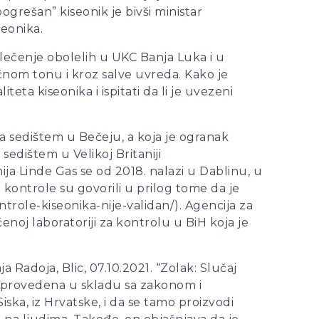
pogrešan” kiseonik je bivši ministar
seonika.
 lečenje obolelih u UKC Banja Luka i u
ičnom tonu i kroz salve uvreda. Kako je
iteta kiseonika i ispitati da li je uvezeni
 sa sedištem u Bečeju, a koja je ogranak
edištem u Velikoj Britaniji
 Linde Gas se od 2018. nalazi u Dablinu, u
te kontrole su govorili u prilog tome da je
trole-kiseonika-nije-validan/). Agencija za
noj laboratoriji za kontrolu u BiH koja je
ja Radoja, Blic, 07.10.2021. “Zolak: Slučaj
 sprovedena u skladu sa zakonom i
ska, iz Hrvatske, i da se tamo proizvodi