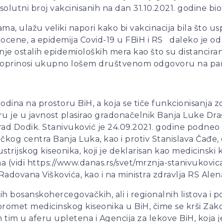
solutni broj vakcinisanih na dan 31.10.2021. godine bi
 ulažu veliki napori kako bi vakcinacija bila što uspešn
e ocene, a epidemija Covid-19 u FBiH i RS daleko je o
nje ostalih epidemioloških mera kao što su distancira
u, doprinosi ukupno lošem društvenom odgovoru na 
godina na prostoru BiH, a koja se tiče funkcionisanj
feru je u javnost plasirao gradonačelnik Banja Luke Dr
ad Dodik. Stanivuković je 24.09.2021. godine podneo 
ničkog centra Banja Luka, kao i protiv Stanislava Čađ
ustrijskog kiseonika, koji je deklarisan kao medicinski
ma (vidi https://www.danas.rs/svet/mrznja-stanivukovic
Radovana Viškovića, kao i na ministra zdravlja RS Alen
ih bosanskohercegovačkih, ali i regionalnih listova i 
promet medicinskog kiseonika u BiH, čime se krši Za
tim u aferu upletena i Agencija za lekove BiH, koja je