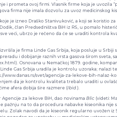
je i prometa ovoj firmi. Vlasnik firme koja je uvozila “
gova firma nije imala dozvolu za uvoz medicinskog ki
je je izneo Draško Stanivuković, a koji se koristio za
 Dodik, član Predsedništva BiH iz RS, u pomalo hister
 sve veći, ubrzo je rečeno da će se uraditi kontrola kval
vršila je firma Linde Gas Srbija, koja posluje u Srbiji
radu i dobijanje raznih vrsta gasova širom sveta, sa s
x.html). Osnovana u Nemačkoj 1879. godine, kompanija
i. Linde Gas Srbija uradila je kontrolu uzoraka; nalazi 
s://www.danas.rs/svet/agencija-za-lekove-bih-nalaz-kon
jem da je kontrolu kvaliteta trebalo uraditi u ovlašće
čime afera dobija šire razmere (
Ibid
.).
or Agencije za lekove BiH, dao novinama
Blic
(videti: Ma
eće pažnju na to da procedura nabavke kiseonika nije
elu. Zolak navodi da je kiseonik regularno uvožen iz Si