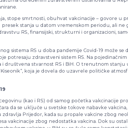
datuma određenim zdravstvenim ustanovama u Republici
anirane.
vanja, stope smrtnosti, obuhvat vakcinacije – govore u
u presek stanja u datom vremenskom periodu, ali ne g
avstvu RS, finansijski, strukturni i organizacioni, sa
og sistema RS u doba pandemije Covid-19 može se da
je potresaju zdravstveni sistem RS. Na pojedinačnim
a i društvena stvarnost RS i BiH. O trenutnom stanju 
“Kiseonik“, koja je dovela do uzavrele političke atmosf
-19
rcegovinu (kao i RS) od samog početka vakcinacije pr
tičara da se uključe u svetske tokove nabavke vakcina
mu zdravlja Prijedor, kada su propale vakcine zbog 
sa vakcinacije zbog nedostatka vakcina. Dok su ostale