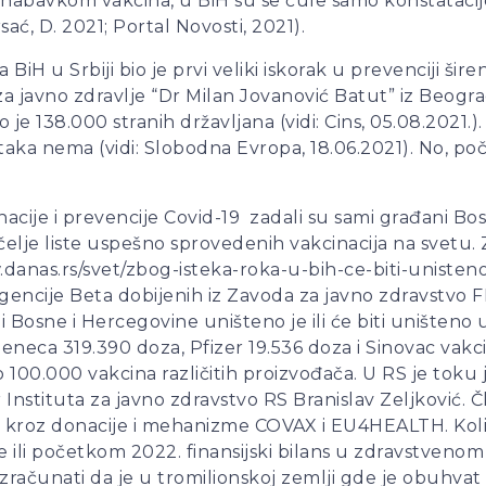
 nabavkom vakcina, u BiH su se čule samo konstatacij
ć, D. 2021; Portal Novosti, 2021).
H u Srbiji bio je prvi veliki iskorak u prevenciji šire
a javno zdravlje “Dr Milan Jovanović Batut” iz Beogra
 je 138.000 stranih državljana (vidi: Cins, 05.08.2021.
taka nema (vidi: Slobodna Evropa, 18.06.2021). No, po
ije i prevencije Covid-19 zadali su sami građani Bo
čelje liste uspešno sprovedenih vakcinacija na svetu.
w.danas.rs/svet/zbog-isteka-roka-u-bih-ce-biti-unisten
ncije Beta dobijenih iz Zavoda za javno zdravstvo FB
ciji Bosne i Hercegovine uništeno je ili će biti unište
Zeneca 319.390 doza, Pfizer 19.536 doza i Sinovac vakc
100.000 vakcina različitih proizvođača. U RS je toku 
 Instituta za javno zdravstvo RS Branislav Zeljković. 
a kroz donacije i mehanizme COVAX i EU4HEALTH. Koliko
ine ili početkom 2022. finansijski bilans u zdravstveno
 izračunati da je u tromilionskoj zemlji gde je obuhv