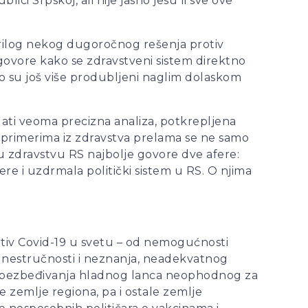
 Srpskoj, ali nije jasno jesu li sve ove
 prilog nekog dugoročnog rešenja protiv
ovore kako se zdravstveni sistem direktno
mo su još više produbljeni naglim dolaskom
ti veoma precizna analiza, potkrepljena
 primerima iz zdravstva prelama se ne samo
u zdravstvu RS najbolje govore dve afere:
ere i uzdrmala politički sistem u RS. O njima
otiv Covid-19 u svetu – od nemogućnosti
, nestručnosti i neznanja, neadekvatnog
neobezbeđivanja hladnog lanca neophodnog za
 zemlje regiona, pa i ostale zemlje