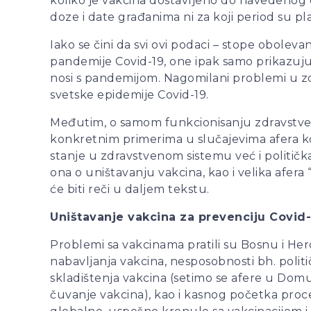
koliko je vakcina dostavljeno do navedenog 
doze i date građanima ni za koji period su pl
Iako se čini da svi ovi podaci – stope obole
pandemije Covid-19, one ipak samo prikazuj
nosi s pandemijom. Nagomilani problemi u zdr
svetske epidemije Covid-19.
Međutim, o samom funkcionisanju zdravstven
konkretnim primerima u slučajevima afera ko
stanje u zdravstvenom sistemu već i političk
ona o uništavanju vakcina, kao i velika afera 
će biti reči u daljem tekstu.
Uništavanje vakcina za prevenciju Covid
Problemi sa vakcinama pratili su Bosnu i He
nabavljanja vakcina, nesposobnosti bh. poli
skladištenja vakcina (setimo se afere u Do
čuvanje vakcina), kao i kasnog početka proce