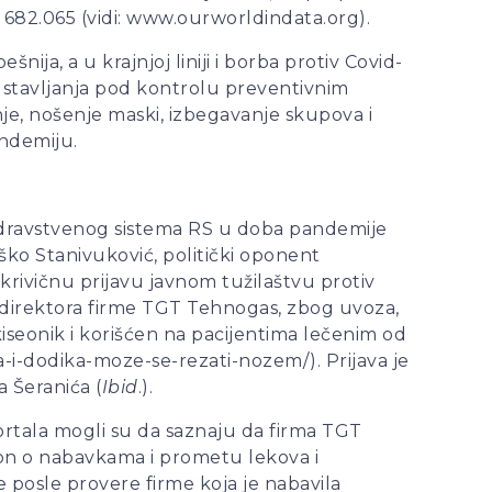
o 682.065 (vidi: www.ourworldindata.org).
ija, a u krajnjoj liniji i borba protiv Covid-
d stavljanja pod kontrolu preventivnim
nje, nošenje maski, izbegavanje skupova i
pandemiju.
a zdravstvenog sistema RS u doba pandemije
aško Stanivuković, politički oponent
krivičnu prijavu javnom tužilaštvu protiv
e, direktora firme TGT Tehnogas, zbog uvoza,
 kiseonik i korišćen na pacijentima lečenim od
a-i-dodika-moze-se-rezati-nozem/). Prijava je
a Šeranića (
Ibid
.).
portala mogli su da saznaju da firma TGT
kon o nabavkama i prometu lekova i
 posle provere firme koja je nabavila