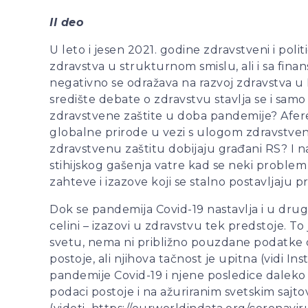
II deo
U leto i jesen 2021. godine zdravstveni i pol
zdravstva u strukturnom smislu, ali i sa fina
negativno se odražava na razvoj zdravstva u R
središte debate o zdravstvu stavlja se i samo
zdravstvene zaštite u doba pandemije? Afere
globalne prirode u vezi s ulogom zdravstven
zdravstvenu zaštitu dobijaju građani RS? I na 
stihijskog gašenja vatre kad se neki problem 
zahteve i izazove koji se stalno postavljaju 
Dok se pandemija Covid-19 nastavlja i u drugo
celini – izazovi u zdravstvu tek predstoje. T
svetu, nema ni približno pouzdane podatke o 
postoje, ali njihova tačnost je upitna (vidi I
pandemije Covid-19 i njene posledice daleko 
podaci postoje i na ažuriranim svetskim sajtov