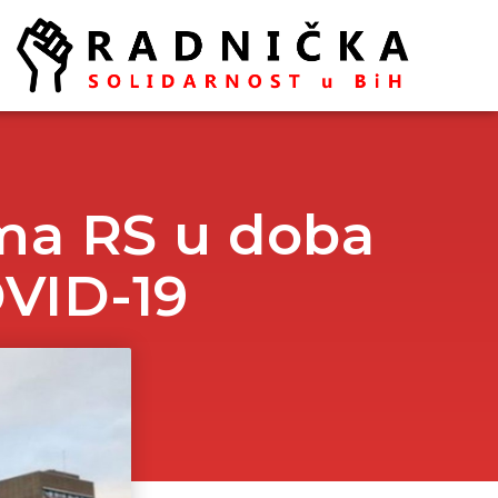
ema RS u doba
OVID-19
Politika ispred zdravlja:
Doktori odlaze, vlast odbija
pregovore
Ako se ugasi željezara u
Zenici ugasiće se