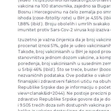
(videti https://ourworldindata.org/coronavir
vakcina na 100 stanovnika, zajedno sa Bugar
Bosnu i Hercegovinu na čelo zemalja po smrtn
ishoda (
case-fatality rate
) u BiH je 4,55% (
Ibi
1,88% (
Ibid
.). Broju obolelih i umrlih svakak
imunitet protiv Sars-Cov-2 virusa koji izaziv
Izuzetno je važna činjenica da je broj vakcin
procenat iznosi 51%, gde je udeo vakcinisani
Takođe, broj vakcinisanih u BiH je ispod pro
stanovništva jednom dozom vakcine, a komple
poređenja, broj vakcinisanih u susednim zem
u Srbiji 46% (
Ibid
.). Što se treće, buster (
boos
nezvaničnih podataka. Ove podatke o vakcinacij
finansijski i zdravstveni faktori utiču na obu
Republike Srpske dao je informaciju o počet
view=clanak&id=2044). Ne postoje precizni po
zdravstvo Republike Srpske govore da je do 
i 9.505 trećih doza svih dostupnih vakcina 