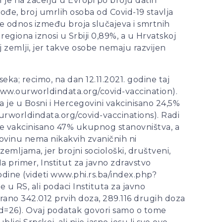
 je na začelju u Evropi po broju datih
kođe, broj umrlih osoba od Covid-19 stavlja
ne odnos između broja slučajeva i smrtnih
regiona iznosi u Srbiji 0,89%, a u Hrvatskoj
j zemlji, jer takve osobe nemaju razvijen
eka; recimo, na dan 12.11.2021. godine taj
 www.ourworldindata.org/covid-vaccination).
a je u Bosni i Hercegovini vakcinisano 24,5%
urworldindata.org/covid-vaccinations). Radi
 je vakcinisano 47% ukupnog stanovništva, a
govinu nema nikakvih zvaničnih ni
zemljama, jer brojni sociološki, društveni,
Na primer, Institut za javno zdravstvo
dine (videti www.phi.rs.ba/index.php?
u RS, ali podaci Instituta za javno
rano 342.012 prvih doza, 289.116 drugih doza
&id=26). Ovaj podatak govori samo o tome