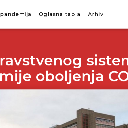
 pandemija
Oglasna tabla
Arhiv
ravstvenog sist
ije oboljenja C