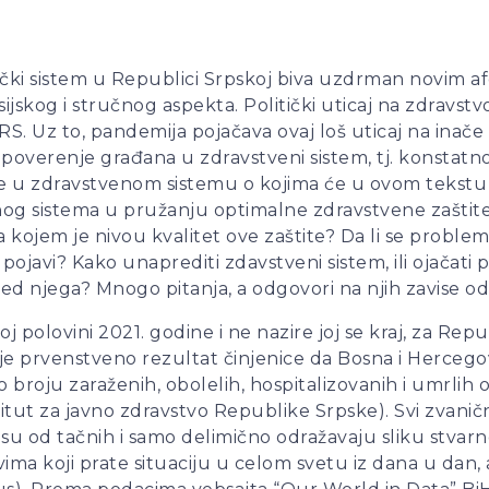
itički sistem u Republici Srpskoj biva uzdrman novim a
nsijskog i stručnog aspekta. Politički uticaj na zdravs
S. Uz to, pandemija pojačava ovaj loš uticaj na inače 
 poverenje građana u zdravstveni sistem, tj. konstatno
 u zdravstvenom sistemu o kojima će u ovom tekstu bit
og sistema u pružanju optimalne zdravstvene zaštite. 
kojem je nivou kvalitet ove zaštite? Da li se problemi r
pojavi? Kako unaprediti zdavstveni sistem, ili ojačati
pred njega? Mnogo pitanja, a odgovori na njih zavise o
j polovini 2021. godine i ne nazire joj se kraj, za Re
o je prvenstveno rezultat činjenice da Bosna i Hercegov
broju zaraženih, obolelih, hospitalizovanih i umrlih 
nstitut za javno zdravstvo Republike Srpske). Svi zvani
su od tačnih i samo delimično odražavaju sliku stvarn
ima koji prate situaciju u celom svetu iz dana u dan, a