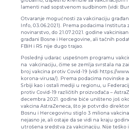
globalno, uspešno krenule sa vakcinacijom i
lamenti nad sopstvenom sudbinom (vidi: Bursa
Otvaranje mogućnosti za vakcinaciju građana Bi
Info, 03.06.2021). Prema podacima Instituta z
novinarstvo, do 21.07.2021. godine vakcinisano
građani Bosne i Hercegovine, ali tačnih poda
FBiH i RS nije dugo trajao.
Poslednji udarac uspešnom programu vakcinac
na vakcinaciju, čime se zemlja svrstala na za
broj vakcina protiv Covid-19 (vidi https://ww
korona-virusa/). Prema podacima novinske age
Srbiji kao i ostali mediji u regionu, u Federa
protiv Covid-19 različitih proizvođača – Astra
decembra 2021. godine biće uništeno još oko 
vakcina AstraZeneca, što je potvrdio direktor
Bosnu i Hercegovinu stiglo 3 miliona vakcin
nejasno je, ali ostaje da se vidi na kraju god
utrošena sredstva za vakcinaciju. Nije teško