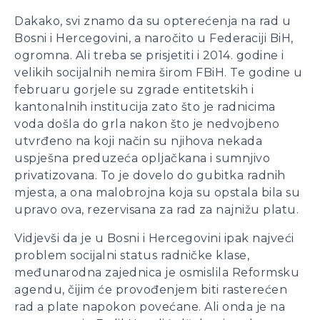
Dakako, svi znamo da su opterećenja na rad u
Bosni i Hercegovini, a naročito u Federaciji BiH,
ogromna. Ali treba se prisjetiti i 2014. godine i
velikih socijalnih nemira širom FBiH. Te godine u
februaru gorjele su zgrade entitetskih i
kantonalnih institucija zato što je radnicima
voda došla do grla nakon što je nedvojbeno
utvrđeno na koji način su njihova nekada
uspješna preduzeća opljačkana i sumnjivo
privatizovana. To je dovelo do gubitka radnih
mjesta, a ona malobrojna koja su opstala bila su
upravo ova, rezervisana za rad za najnižu platu.
Vidjevši da je u Bosni i Hercegovini ipak najveći
problem socijalni status radničke klase,
međunarodna zajednica je osmislila Reformsku
agendu, čijim će provođenjem biti rasterećen
rad a plate napokon povećane. Ali onda je na