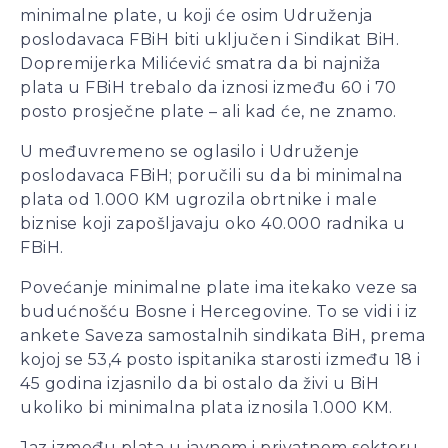
minimalne plate, u koji će osim Udruženja
poslodavaca FBiH biti uključen i Sindikat BiH.
Dopremijerka Milićević smatra da bi najniža
plata u FBiH trebalo da iznosi između 60 i 70
posto prosječne plate – ali kad će, ne znamo.
U međuvremeno se oglasilo i Udruženje
poslodavaca FBiH; poručili su da bi minimalna
plata od 1.000 KM ugrozila obrtnike i male
biznise koji zapošljavaju oko 40.000 radnika u
FBiH.
Povećanje minimalne plate ima itekako veze sa
budućnošću Bosne i Hercegovine. To se vidi i iz
ankete Saveza samostalnih sindikata BiH, prema
kojoj se 53,4 posto ispitanika starosti između 18 i
45 godina izjasnilo da bi ostalo da živi u BiH
ukoliko bi minimalna plata iznosila 1.000 KM.
Jaz između plata u javnom i privatnom sektoru