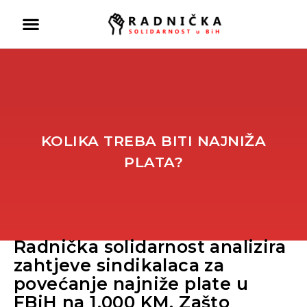
KOLIKA TREBA BITI NAJNIŽA
PLATA?
Radnička solidarnost analizira
Politika ispred zdravlja:
zahtjeve sindikalaca za
Doktori odlaze, vlast odbija
povećanje najniže plate u
pregovore
FBiH na 1.000 KM. Zašto