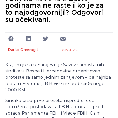
Ako se ugasi željezara u
godinama ne raste i ko je za
Zenici ugasiće se
to najodgovorniji? Odgovori
kompletna industrija u BiH
su očekivani.
– mišljenja je ekonomista
Aleksa Milojević
Radnici Nove željezare
Zenica najavljuju štrajk:
„Sve ili ništa“
Darko Omeragić
July 3, 2021
Uspon revizionizma i novi
talas ekstremne desnice
Krajem juna u Sarajevu je Savez samostalnih
na Balkanu
sindikata Bosne i Hercegovine organizovao
Industrijski slom kao
proteste sa samo jednim zahtjevom – da najniža
sistemska kriza: Nova
plata u Federaciji BiH više ne bude 406 nego
Ljubija, Željezara Zenica i
1.000 KM.
granice održivosti bh.
ekonomije
Sindikalci su prvo prošetali ispred ureda
Udruženja poslodavaca FBiH, a onda i ispred
zgrada Parlamenta FBiH i Vlade FBiH. Osim