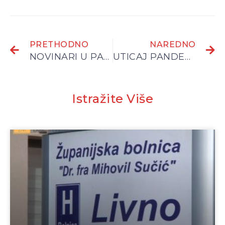
PRETHODNO
NAREDNO
NOVINARI U PANDEMIJI – DUPLO POVEĆANE OBAVEZE, ALI NE I PLATE
UTICAJ PANDEMIJE COVID-19 NA ZDRAVSTVENI SISTEM RS –MAPIRANJE I ANALIZA STANJA MAJ/JUN 2021. GODINE
Istražite Više