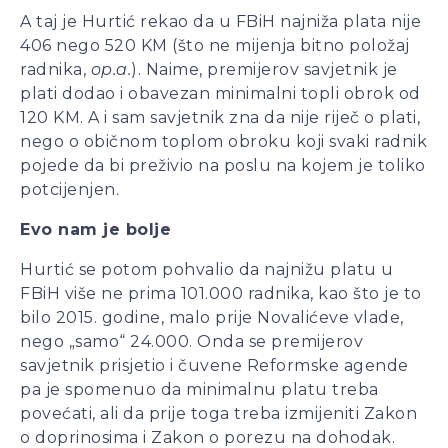
A taj je Hurtić rekao da u FBiH najniža plata nije
406 nego 520 KM (što ne mijenja bitno položaj
radnika,
op.a.
). Naime, premijerov savjetnik je
plati dodao i obavezan minimalni topli obrok od
120 KM. A i sam savjetnik zna da nije riječ o plati,
nego o običnom toplom obroku koji svaki radnik
pojede da bi preživio na poslu na kojem je toliko
potcijenjen.
Evo nam je bolje
Hurtić se potom pohvalio da najnižu platu u
FBiH više ne prima 101.000 radnika, kao što je to
bilo 2015. godine, malo prije Novalićeve vlade,
nego „samo“ 24.000. Onda se premijerov
savjetnik prisjetio i čuvene Reformske agende
pa je spomenuo da minimalnu platu treba
povećati, ali da prije toga treba izmijeniti Zakon
o doprinosima i Zakon o porezu na dohodak.