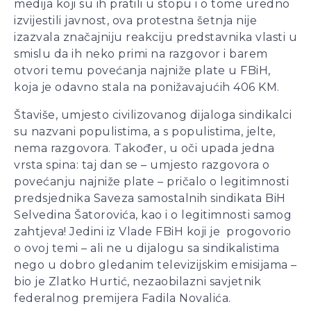
medija koji su ih pratili u stopu i o tome uredno
izvijestili javnost, ova protestna šetnja nije
izazvala značajniju reakciju predstavnika vlasti u
smislu da ih neko primi na razgovor i barem
otvori temu povećanja najniže plate u FBiH,
koja je odavno stala na ponižavajućih 406 KM.
Štaviše, umjesto civilizovanog dijaloga sindikalci
su nazvani populistima, a s populistima, jelte,
nema razgovora. Također, u oči upada jedna
vrsta spina: taj dan se – umjesto razgovora o
povećanju najniže plate – pričalo o legitimnosti
predsjednika Saveza samostalnih sindikata BiH
Selvedina Šatorovića, kao i o legitimnosti samog
zahtjeva! Jedini iz Vlade FBiH koji je progovorio
o ovoj temi – ali ne u dijalogu sa sindikalistima
nego u dobro gledanim televizijskim emisijama –
bio je Zlatko Hurtić, nezaobilazni savjetnik
federalnog premijera Fadila Novalića.