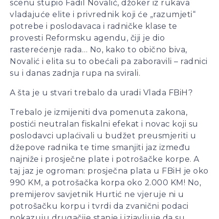
scenu stupio Fadil Novalić, džoker iz rukava
vladajuće elite i privrednik koji će „razumjeti“
potrebe i poslodavaca i radničke klase te
provesti Reformsku agendu, čiji je dio
rasterećenje rada… No, kako to obično biva,
Novalić i elita su to obećali pa zaboravili – radnici
su i danas zadnja rupa na svirali.
A šta je u stvari trebalo da uradi Vlada FBiH?
Trebalo je izmijeniti dva pomenuta zakona,
postići neutralan fiskalni efekat i novac koji su
poslodavci uplaćivali u budžet preusmjeriti u
džepove radnika te time smanjiti jaz između
najniže i prosječne plate i potrošačke korpe. A
taj jaz je ogroman: prosječna plata u FBiH je oko
990 KM, a potrošačka korpa oko 2.000 KM! No,
premijerov savjetnik Hurtić ne vjeruje ni u
potrošačku korpu i tvrdi da zvanični podaci
pokazuju drugačije stanje i izjavljuje da su