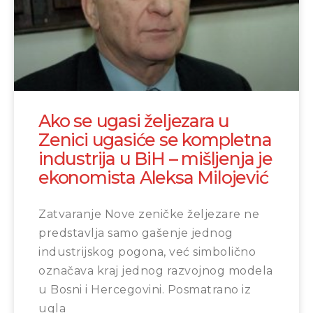
Ako se ugasi željezara u
Zenici ugasiće se kompletna
industrija u BiH – mišljenja je
ekonomista Aleksa Milojević
Zatvaranje Nove zeničke željezare ne
predstavlja samo gašenje jednog
industrijskog pogona, već simbolično
označava kraj jednog razvojnog modela
u Bosni i Hercegovini. Posmatrano iz
ugla