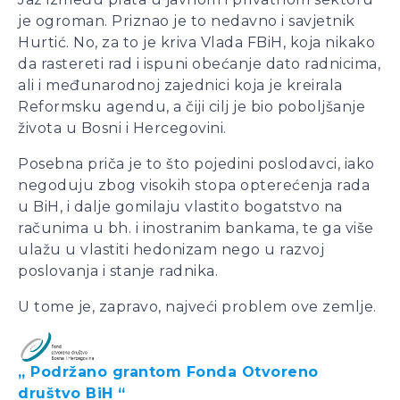
je ogroman. Priznao je to nedavno i savjetnik
Hurtić. No, za to je kriva Vlada FBiH, koja nikako
da rastereti rad i ispuni obećanje dato radnicima,
ali i međunarodnoj zajednici koja je kreirala
Reformsku agendu, a čiji cilj je bio poboljšanje
života u Bosni i Hercegovini.
Posebna priča je to što pojedini poslodavci, iako
negoduju zbog visokih stopa opterećenja rada
u BiH, i dalje gomilaju vlastito bogatstvo na
računima u bh. i inostranim bankama, te ga više
ulažu u vlastiti hedonizam nego u razvoj
poslovanja i stanje radnika.
U tome je, zapravo, najveći problem ove zemlje.
„ Podržano grantom Fonda Otvoreno
društvo BiH “